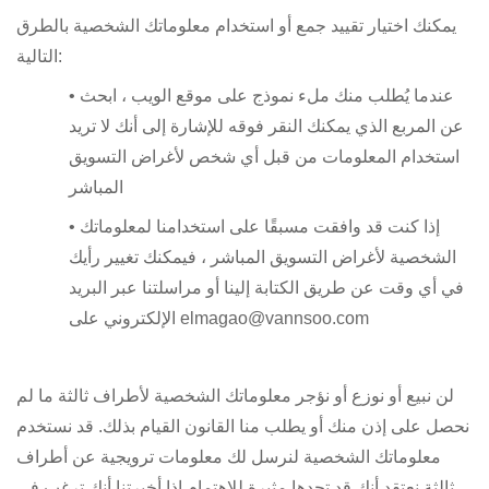
يمكنك اختيار تقييد جمع أو استخدام معلوماتك الشخصية بالطرق
التالية:
• عندما يُطلب منك ملء نموذج على موقع الويب ، ابحث
عن المربع الذي يمكنك النقر فوقه للإشارة إلى أنك لا تريد
استخدام المعلومات من قبل أي شخص لأغراض التسويق
المباشر
• إذا كنت قد وافقت مسبقًا على استخدامنا لمعلوماتك
الشخصية لأغراض التسويق المباشر ، فيمكنك تغيير رأيك
في أي وقت عن طريق الكتابة إلينا أو مراسلتنا عبر البريد
elmagao@vannsoo.com
الإلكتروني على
لن نبيع أو نوزع أو نؤجر معلوماتك الشخصية لأطراف ثالثة ما لم
نحصل على إذن منك أو يطلب منا القانون القيام بذلك. قد نستخدم
معلوماتك الشخصية لنرسل لك معلومات ترويجية عن أطراف
ثالثة نعتقد أنك قد تجدها مثيرة للاهتمام إذا أخبرتنا أنك ترغب في