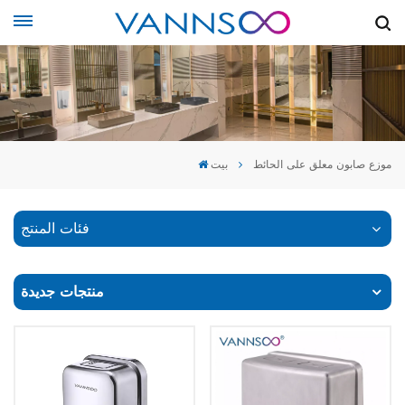
موزع صابون معلق على الحائط
بيت
فئات المنتج
منتجات جديدة