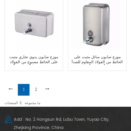
موزع صابون سائل مثبت على
موزع صابون يدوي تجاري مثبت
الحائط من الفولاذ المقاوم للصدأ
على الحائط مصنوع من الفولاذ
(800 مل)
المقاوم للصدأ (1300 مل)
1
2
ما مجموعه
2
الصفحات
Add : No. 2 Hongsun Rd, Lubu Town, Yuyao City,
Zhejiang Province, China