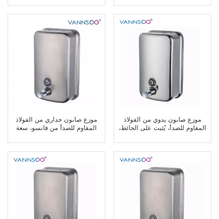
وخزان داخلي
موزع صابون يدوي من الفولاذ
موزع صابون جداري من الفولاذ
المقاوم للصدأ، يُثبت على الحائط،
المقاوم للصدأ من فانسو، سعة
مزود بقفل ونافذة رؤية.
1000 مل