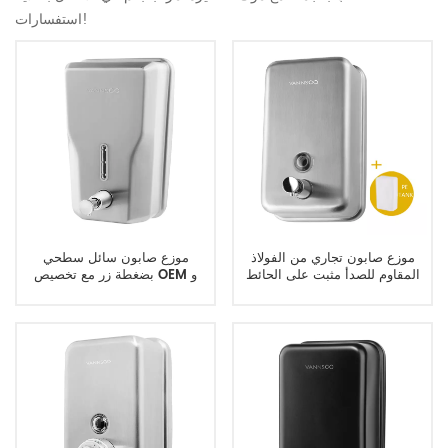
استفسارات!
موزع صابون تجاري من الفولاذ
موزع صابون سائل سطحي
المقاوم للصدأ مثبت على الحائط
بضغطة زر مع تخصيص OEM و
شديد التحمل
ODM