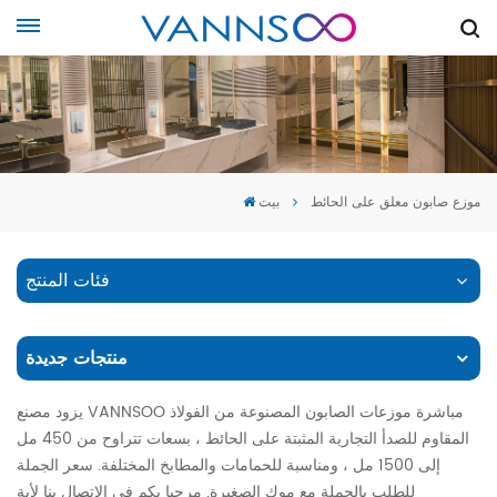
موزع صابون معلق على الحائط
بيت
فئات المنتج
منتجات جديدة
يزود مصنع VANNSOO مباشرة موزعات الصابون المصنوعة من الفولاذ
المقاوم للصدأ التجارية المثبتة على الحائط ، بسعات تتراوح من 450 مل
إلى 1500 مل ، ومناسبة للحمامات والمطابخ المختلفة. سعر الجملة
للطلب بالجملة مع موك الصغيرة. مرحبا بكم في الاتصال بنا لأية