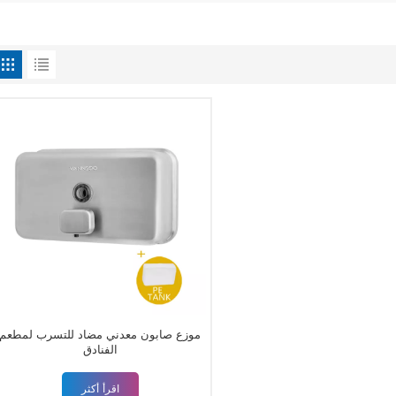
موزع صابون معدني مضاد للتسرب لمطعم
الفنادق
اقرأ أكثر