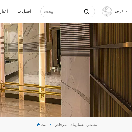
اتصل بنا
أخبار
عربي
English
Français
Русский
Español
عربي
中文
مصنعي مستلزمات المرحاض
بيت