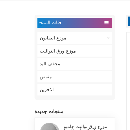
فئات المنتج
موزع الصابون
موزع ورق التواليت
مجفف اليد
مقبض
الاخرين
منتجات جديدة
موزع ورق تواليت جامبو