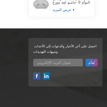
التوأم 9 "جامبو لفة موزع
ورق التواليت
عرض المزيد
احصل على آخر الأخبار والدعوات إلى الأحداث
وتنبيهات التهديدات