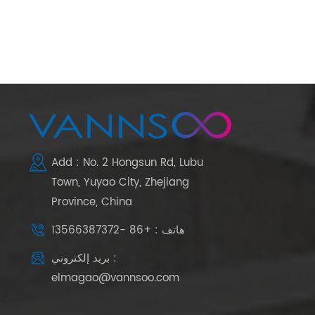
Add : No. 2 Hongsun Rd, Lubu
Town, Yuyao City, Zhejiang
Province, China
هاتف : +86 -13566387372
بريد إلكتروني :
elmagao@vannsoo.com