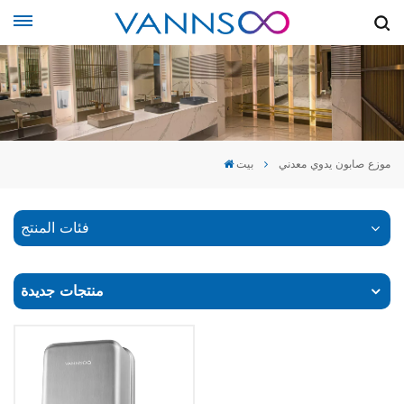
موزع صابون يدوي معدني
بيت
فئات المنتج
منتجات جديدة