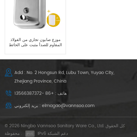
موزع صابون تجاري من الفولاذ
المقاوم للصدأ مثبت على الحائط
شديد التحمل
Add : No. 2 Hongsun Rd, Lubu Town, Yuyao City,
Zhejiang Province, China
هاتف : +86 -13566387372
بريد إلكتروني : elmagao@vannsoo.com
© 2026 Ningbo Vannsoo Sanitary Ware Co., Ltd. كل الحقوق
IPv6 دعم الشبكة
محفوظة .