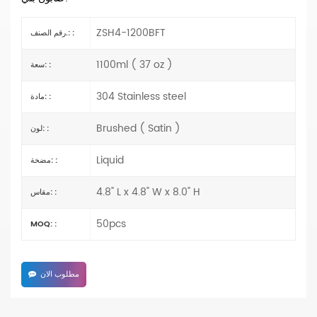
ZSH4-1200BFT
رقم الصنف.: :
1100ml ( 37 oz )
سعة: :
304 Stainless steel
مادة: :
Brushed ( Satin )
لون: :
Liquid
مضخة: :
4.8" L x 4.8" W x 8.0" H
مقاس: :
50pcs
MOQ: :
مطلوب الان