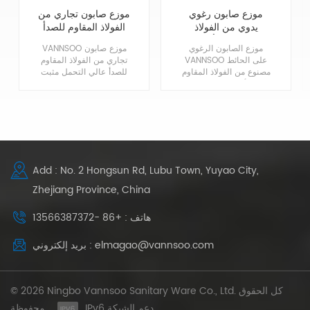
موزع صابون رغوي
موزع صابون تجاري من
يدوي من الفولاذ
الفولاذ المقاوم للصدأ
المقاوم للصدأ تجاري
مثبت على الحائط
موزع الصابون الرغوي
VANNSOO موزع صابون
1200 مل
شديد التحمل
VANNSOO على الحائط
تجاري من الفولاذ المقاوم
مصنوع من الفولاذ المقاوم
للصدأ عالي التحمل مثبت
للصدأ 304 في لمسة
على الحائط ، مصنوع من
نهائية من الساتان
غلاف فولاذي مقاوم للصدأ
المعماري للمتانة والمظهر
304 عالي الجودة مع
الكلاسيكي. تصميم مضخة
بطانة مقاومة للتآكل ،
الرغوة أكثر اقتصادية
بدون تسرب ، بدون صابون
وسهل التنظيف. متوافق
بني!
مع ADA.
Add : No. 2 Hongsun Rd, Lubu Town, Yuyao City,
Zhejiang Province, China
هاتف : +86 -13566387372
بريد إلكتروني : elmagao@vannsoo.com
© 2026 Ningbo Vannsoo Sanitary Ware Co., Ltd. كل الحقوق
IPv6 دعم الشبكة
محفوظة .