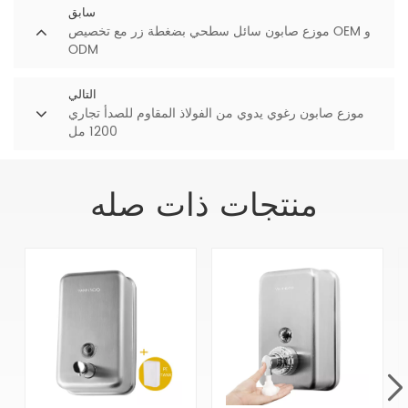
سابق
موزع صابون سائل سطحي بضغطة زر مع تخصيص OEM و
ODM
التالي
موزع صابون رغوي يدوي من الفولاذ المقاوم للصدأ تجاري
1200 مل
منتجات ذات صله