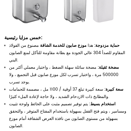
خمس مزايا رئيسية:
حماية مزدوجة:
هذا
موزع صابون للخدمة الشاقة
مصنوع من الفولاذ
المقاوم للصدأ 304 عالي الجودة مع بطانة مقاومة للتآكل لمنع الصابون
البني.
مضخة ثقيلة:
مضخة سائلة سهلة الضغط ، واختبار معملي أكثر من
500000 مرة ، واختبار تسرب لكل موزع صابون قبل التجميع ، ولا
يوجد تسرب.
سعة كبيرة:
سعة كبيرة تبلغ 37 أوقية / 1100 مل ، مصممة للحمامات
والمطابخ ذات الازدحام الشديد ، ولا حاجة لإعادة الملء كثيرًا.
استخدام بسيط:
يتم توفير تصميم مثبت على الحائط ولوحة تثبيت
ومسامير ، ويتم فتح القفل بسهولة باستخدام المفتاح المتوفر ، والتحقق
بسهولة من مستوى الصابون من نافذة العرض الشفافة أمام موزع
الصابون.