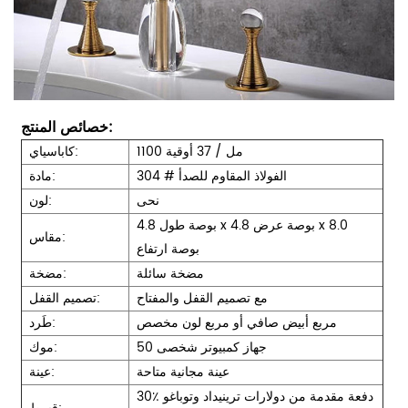
خصائص المنتج:
1100 مل / 37 أوقية
كاباسياي:
304 # الفولاذ المقاوم للصدأ
مادة:
نحى
لون:
4.8 بوصة طول x 4.8 بوصة عرض x 8.0
مقاس:
بوصة ارتفاع
مضخة سائلة
مضخة:
مع تصميم القفل والمفتاح
تصميم القفل:
مربع أبيض صافي أو مربع لون مخصص
طَرد:
50 جهاز كمبيوتر شخصى
موك:
عينة مجانية متاحة
عينة:
30٪ دفعة مقدمة من دولارات ترينيداد وتوباغو