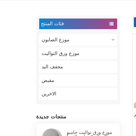
فئات المنتج
موزع الصابون
موزع ورق التواليت
مجفف اليد
مقبض
الاخرين
منتجات جديدة
موزع ورق تواليت جامبو