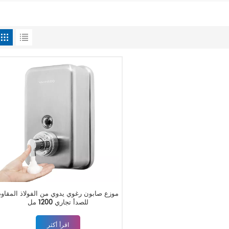
موزع صابون رغوي يدوي من الفولاذ المقاوم
للصدأ تجاري 1200 مل
اقرأ أكثر