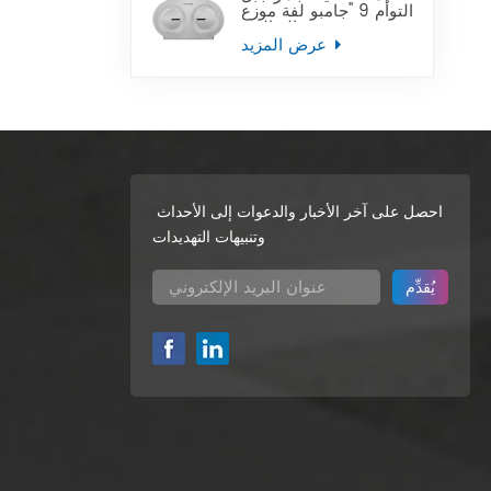
التوأم 9 "جامبو لفة موزع
ورق التواليت
عرض المزيد
احصل على آخر الأخبار والدعوات إلى الأحداث
وتنبيهات التهديدات