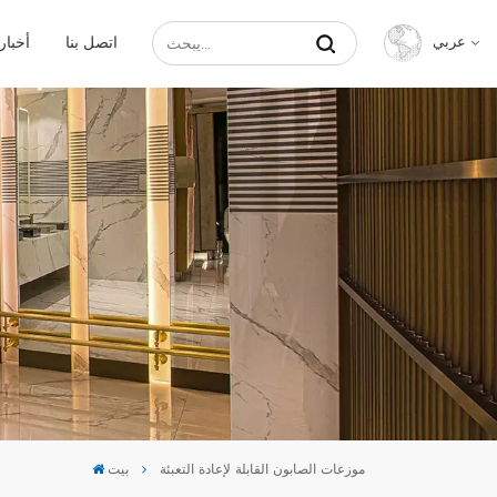
اتصل بنا
أخبار
عربي
English
Français
Русский
Español
عربي
中文
موزعات الصابون القابلة لإعادة التعبئة
بيت