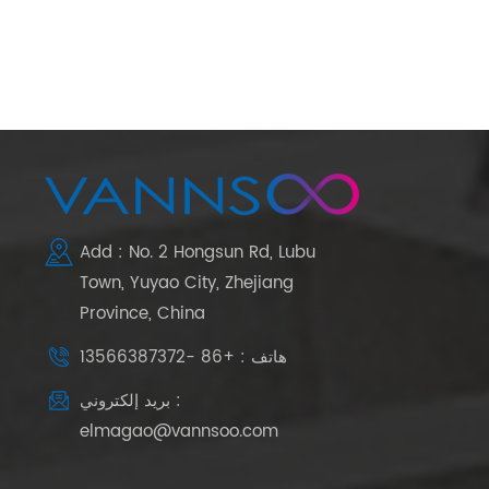
Add : No. 2 Hongsun Rd, Lubu
Town, Yuyao City, Zhejiang
Province, China
هاتف : +86 -13566387372
بريد إلكتروني :
elmagao@vannsoo.com