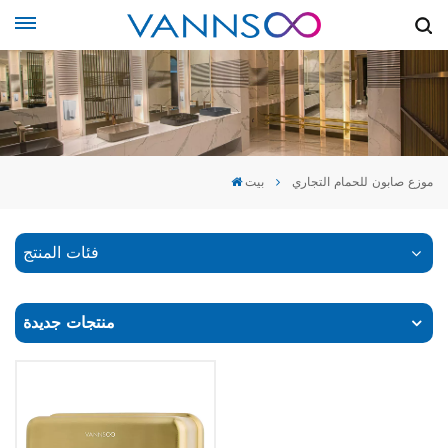
موزع صابون للحمام التجاري
بيت
فئات المنتج
منتجات جديدة