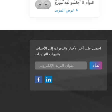
التوأم 9 "جامبو لفة موزع
ورق التواليت
عرض المزيد
احصل على آخر الأخبار والدعوات إلى الأحداث
وتنبيهات التهديدات