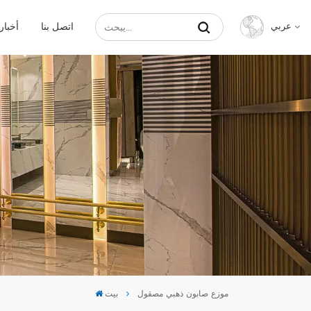
اتصل بنا
أخبار
عربي
English
Français
Русский
Español
عربي
中文
موزع صابون ذهبي مصقول
بيت