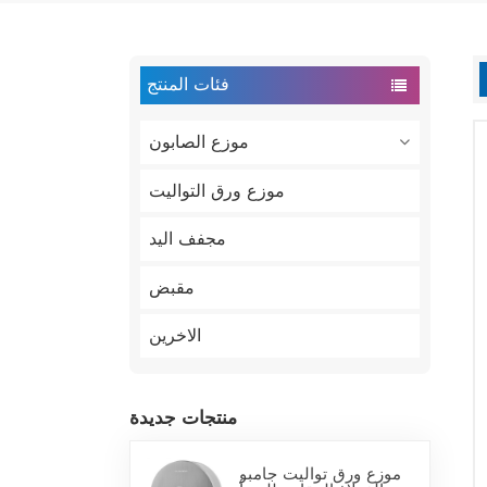
فئات المنتج
موزع الصابون
موزع ورق التواليت
مجفف اليد
مقبض
الاخرين
منتجات جديدة
موزع ورق تواليت جامبو