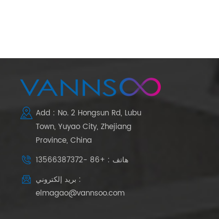
Add : No. 2 Hongsun Rd, Lubu
Town, Yuyao City, Zhejiang
Province, China
هاتف : +86 -13566387372
بريد إلكتروني :
elmagao@vannsoo.com