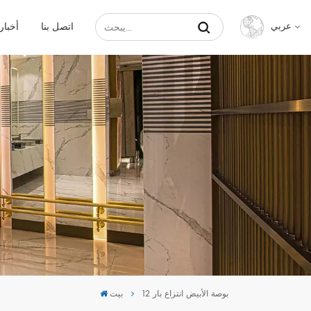
اتصل بنا
أخبار
عربي
English
Français
Русский
Español
عربي
中文
12 بوصة الأبيض انتزاع بار
بيت