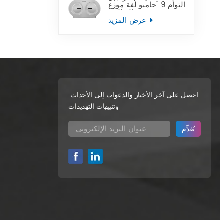
التوأم 9 "جامبو لفة موزع
ورق التواليت
عرض المزيد
احصل على آخر الأخبار والدعوات إلى الأحداث
وتنبيهات التهديدات