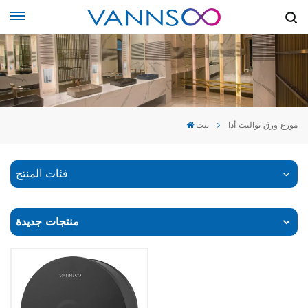
موزع ورق تواليت أدا
بيت
فئات المنتج
منتجات جديدة