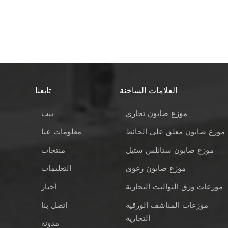
الحاجة إلى تثبيته على جدار المطبخ أو الحوض، فمن المستحسن
الاستشعار التلقائي، وتجربة استخدام أكثر كفاءة. إذا كنت تبحث عن ف
حوض في منزلك، فإن طراز المكبس اليدوي هو خيار عملي وسهل 
باختيار نموذج أوتوماتيكي بسعة أكبر واستشعار أكثر حساسية لتحس
صابون مزاياه. أثناء عملية الشراء، انتبه جيدًا للمعايير التفصيلية للمنت
والسعة، وغيرها، مما يساعدك في اختيار موزع الصابون المناسب. إذا
فانسو مصنعٌ يتمتع بخبرة تزيد عن 20 عام
وموزعات الصابون المكتبية، وموزعات الصابون للأحواض.
العلامات الساخنة
تابعنا
موزع صابون تجاري
بيت
موزع صابون معلق على الحائط
معلومات عنا
موزع صابون ستانلس ستيل
منتجات
موزع صابون رغوي
التعليمات
موزعات ورق التواليت التجارية
أخبار
موزعات المناشف الورقية
اتصل بنا
التجارية
مدونة