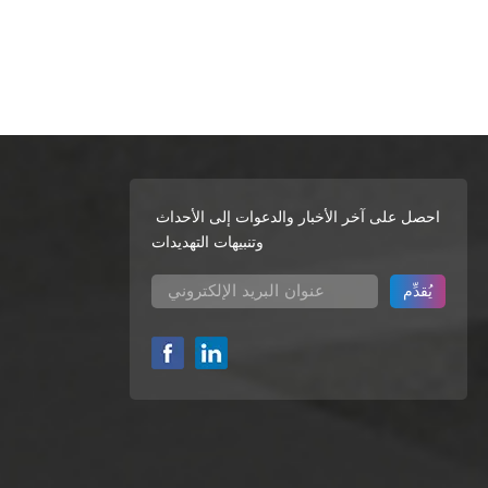
 اختيار موزع صابون مثبت على الحائطمع وظيفة
عالية من حيث التكلفة أو كنت مستعدًا لتجهيز كل
الاستخدام. بالنسبة للمساحات التجارية، يوصى
ين الصورة الشاملة وتجربة المستخدم. لكل موزع
ج، مثل إمكانية تعديل كمية السائل، وطريقة إضافته،
 كنت تبحث عن موثوق بها مُصنِّع موزع الصابون,
ًا في إنتاج موزعات الصابون، وتشمل منتجاته موزعات الصابون الجدارية،
 نقدم خدمات تصنيع المعدات الأصلية (OEM) وتصنيع التصميم
الشخصي (ODM)، نرحب بكم للشراء!
احصل على آخر الأخبار والدعوات إلى الأحداث
وتنبيهات التهديدات