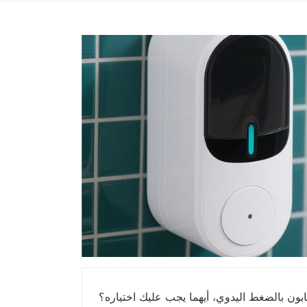
بون بالضغط اليدوي، أيهما يجب عليك اختياره؟