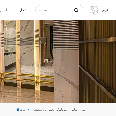
اتصل بنا
أخبار
عربي
English
Français
Русский
Español
عربي
中文
موزع صابون أوتوماتيكي يعمل بالاستشعار
بيت