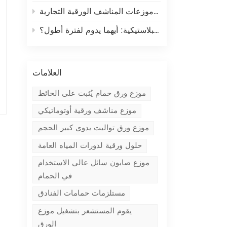
كيفية تقليل النفايات باستخدام موزعات المناشف الورقية التجارية
موزعات الصابون المصنوعة من الفولاذ المقاوم للصدأ مقابل موزعات الصابون البلاستيكية: أيهما يدوم لفترة أطول؟
العلامات
موزع ورق حمام يُثبت على الحائط
موزع مناشف ورقية أوتوماتيكي
موزع ورق تواليت يدوي كبير الحجم
حلول ورقية لدورات المياه العامة
موزع صابون سائل عالي الاستخدام
في الحمام
مستلزمات حمامات الفنادق
يقوم المستشعر بتشغيل موزع
الورق