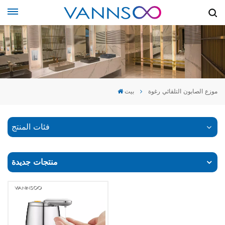
موزع الصابون التلقائي رغوة
بيت
فئات المنتج
منتجات جديدة