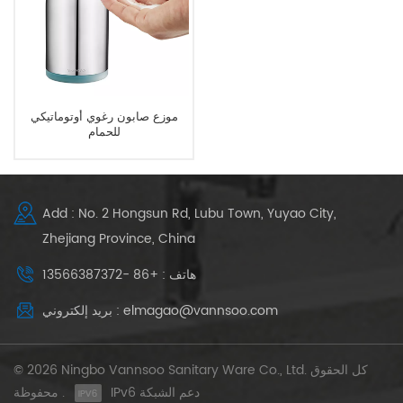
موزع صابون رغوي أوتوماتيكي
للحمام
Add : No. 2 Hongsun Rd, Lubu Town, Yuyao City,
Zhejiang Province, China
هاتف : +86 -13566387372
بريد إلكتروني : elmagao@vannsoo.com
© 2026 Ningbo Vannsoo Sanitary Ware Co., Ltd. كل الحقوق
IPv6 دعم الشبكة
محفوظة .