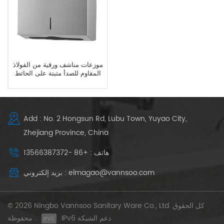
موزعات مناشف ورقية من الفولاذ
المقاوم للصدأ مثبتة على الحائط
للحمام التجاري
Add : No. 2 Hongsun Rd, Lubu Town, Yuyao City,
Zhejiang Province, China
هاتف : +86 -13566387372
بريد إلكتروني : elmagao@vannsoo.com
© 2026 Ningbo Vannsoo Sanitary Ware Co., Ltd. كل الحقوق
IPv6 دعم الشبكة
محفوظة .