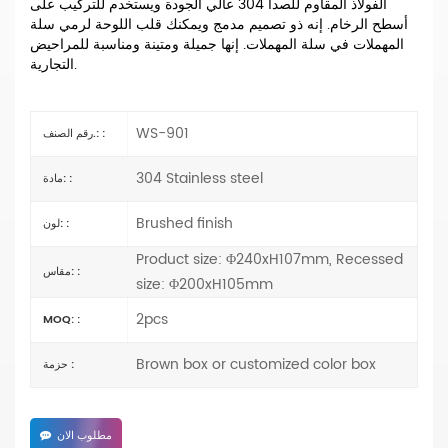
الفولاذ المقاوم للصدأ 304 عالي الجودة ويستخدم للتركيب على
أسطح الرخام. إنه ذو تصميم مدمج ويمكنك قلب اللوحة لرمي سلة
المهملات في سلة المهملات. إنها جميلة ومتينة ومناسبة للمراحيض
التجارية.
WS-901
رقم الصنف.: :
304 Stainless steel
مادة: :
Brushed finish
لون: :
Product size: Φ240xH107mm, Recessed
مقاس: :
size: Φ200xH105mm
2pcs
MOQ: :
Brown box or customized color box
حزمة :
مطلوب الان