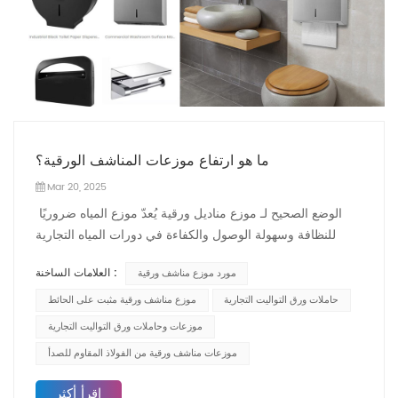
ما هو ارتفاع موزعات المناشف الورقية؟
Mar 20, 2025
الوضع الصحيح لـ موزع مناديل ورقية يُعدّ موزع المياه ضروريًا
للنظافة وسهولة الوصول والكفاءة في دورات المياه التجارية
والأماكن العامة. يضمن تركيبه بالارتفاع المناسب الامتثال لمعايير
العلامات الساخنة :
مورد موزع مناشف ورقية
الصناعة مع سهولة الاستخدام. تستكشف هذه المقالة ارتفاعات
التركيب الموصى بها والعوامل الرئيسية المؤثرة على وضع
حاملات ورق التواليت التجارية
موزع مناشف ورقية مثبت على الحائط
الموزع. توصيات الارتفاع القياسيةوفقًا لقانون الأمريكيين ذوي
موزعات وحاملات ورق التواليت التجارية
الإعاقة (ADA)، يجب ألا يزيد ارتفاع أعلى جزء قابل للتشغيل
موزعات مناشف ورقية من الفولاذ المقاوم للصدأ
من موزع مناديل ورقية عن ١٢٢ سم (٤٨ بوصة) فوق الأرض.
في حال تركيبه فوق حوض أو منضدة، قد يلزم إجراء تعديلات
اقرأ أكثر