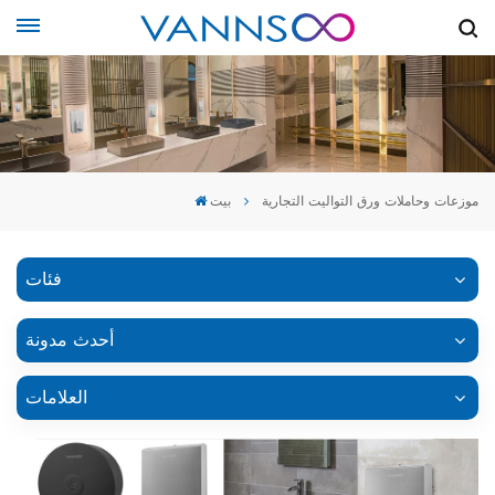
موزعات وحاملات ورق التواليت التجارية
بيت
فئات
أحدث مدونة
العلامات