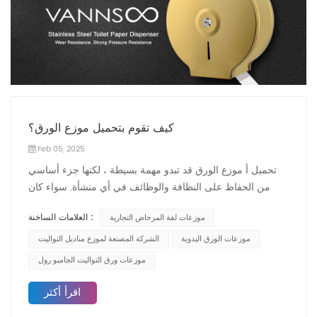
كيف تقوم بتحميل موزع الورق؟
Feb 05, 2025
تحميل أ موزع الورق قد تبدو مهمة بسيطة ، لكنها جزء أساسي
من الحفاظ على النظافة والوظائف في أي منشأة. سواء كان
موزع منشفة ورقية مثبتة على الحائط أو موزع ورق ملء بالجملة
العلامات الساخنة :
موزعات لفة المرحاض التجارية
، فإن الحصول على عملية التحميل بشكل صحيح يضمن سهولة
الوصول إلى المنتجات الورقية النظيفة وأن الموزع يبقى في حالة
موزعات الورق اليدوية
الشركة المصنعة لموزع مناديل التواليت
عمل جيدة. سنقوم هنا بالسير في الخطوات لتحميل موزع منشفة
موزعات ورق التواليت الجامبو رول
ورقية بشكل صحيح ونقدم النصائح والحيل لتجنب المشكلات
الشائعة.1. فهم الأنواع المختلفة من موزعات الورق قبل الغوص
اقرأ أكثر
في عملية التحميل ، من المهم معرفة أن موزعات الورق تأتي