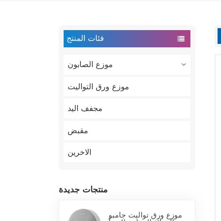
فئات المنتج
موزع الصابون
موزع ورق التواليت
مجفف اليد
مقبض
الاخرين
منتجات جديدة
موزع ورق تواليت جامبو