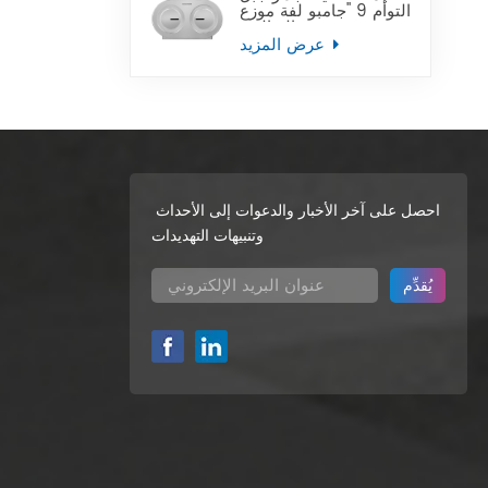
التوأم 9 "جامبو لفة موزع
ورق التواليت
عرض المزيد
احصل على آخر الأخبار والدعوات إلى الأحداث
وتنبيهات التهديدات