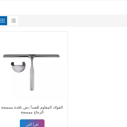
الفولاذ المقاوم للصدأ دش نافذة ممسحة
الزجاج ممسحة
اقرأ أكثر