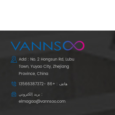
Add : No. 2 Hongsun Rd, Lubu
Town, Yuyao City, Zhejiang
Province, China
هاتف : +86 -13566387372
بريد إلكتروني :
elmagao@vannsoo.com