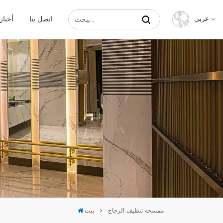
اتصل بنا
أخبار
عربي
English
Français
Русский
Español
عربي
中文
ممسحة تنظيف الزجاج
بيت