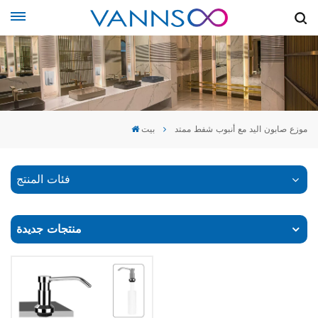
موزع صابون اليد مع أنبوب شفط ممتد
بيت
فئات المنتج
منتجات جديدة