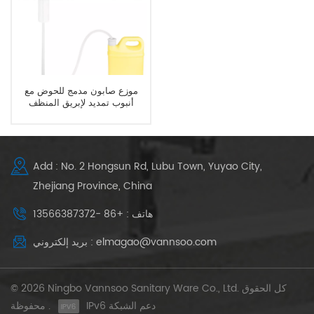
موزع صابون مدمج للحوض مع
أنبوب تمديد لإبريق المنظف
Add : No. 2 Hongsun Rd, Lubu Town, Yuyao City,
Zhejiang Province, China
هاتف : +86 -13566387372
بريد إلكتروني : elmagao@vannsoo.com
© 2026 Ningbo Vannsoo Sanitary Ware Co., Ltd. كل الحقوق
IPv6 دعم الشبكة
محفوظة .