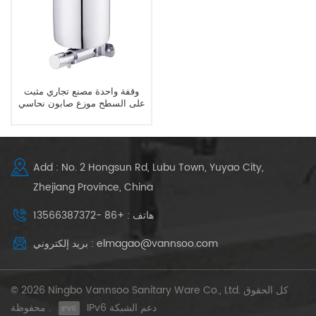
وقفة واحدة مصنع تجاري مثبت
على السطح موزع صابون نحاسي
يدوي
Add : No. 2 Hongsun Rd, Lubu Town, Yuyao City,
Zhejiang Province, China
هاتف : +86 -13566387372
بريد إلكتروني : elmagao@vannsoo.com
© 2026 Ningbo Vannsoo Sanitary Ware Co., Ltd. كل الحقوق
IPv6 دعم الشبكة
محفوظة .