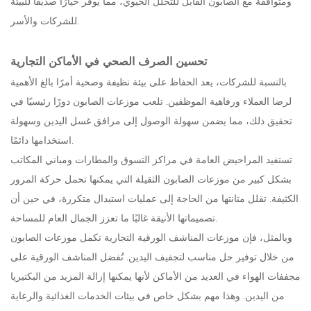
ومتوافقة مع الصابون القابل للتحلل الحيوي، مما يوفر خيارًا صديقًا للبيئة
للشركات والأسر.
تحسين الصرف الصحي في الأماكن التجارية
بالنسبة للشركات، يعد الحفاظ على بيئة نظيفة وصحية أمرًا بالغ الأهمية
لرضا العملاء ورفاهية الموظفين. تلعب موزعات الصابون دورًا رئيسيًا في
تحقيق ذلك، مما يضمن سهولة الوصول إلى مرافق غسل اليدين وسهولة
استخدامها دائمًا.
تستفيد المراحيض العامة في مراكز التسوق والمطارات ومباني المكاتب
بشكل كبير من موزعات الصابون الثقيلة التي يمكنها تحمل حركة المرور
الكثيفة. تقلل متانتها من الحاجة إلى عمليات استبدال متكررة، في حين أن
تصميماتها الأنيقة غالبًا ما تعزز الجمال العام للمساحة.
وبالمثل، فإن موزعات المناشف الورقية التجارية تكمل موزعات الصابون
من خلال توفير حل مناسب لتجفيف اليدين. تُفضل المناشف الورقية على
مجففات الهواء في العديد من الأماكن لأنها يمكنها إزالة المزيد من البكتيريا
من اليدين. وهذا مهم بشكل خاص في بيئات الخدمات الغذائية والرعاية