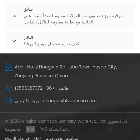
سابق
ترقية موزع صابون من الفولاذ المقاوم للصدأ مثبت على
الحائط مع بطانة مقاومة للتآكل بالداخل
التالي
كيف تقوم بتحميل موزع الورق؟
Add : No. 2 Hongsun Rd, Lubu Town, Yuyao City,
Zhejiang Province, China
هاتف : +86 -13566387372
بريد إلكتروني : elmagao@vannsoo.com
© 2026 Ningbo Vannsoo Sanitary Ware Co., Ltd. كل الحقوق
IPv6 دعم الشبكة
محفوظة .
سياسة الخصوصية
XML
خريطة الموقع