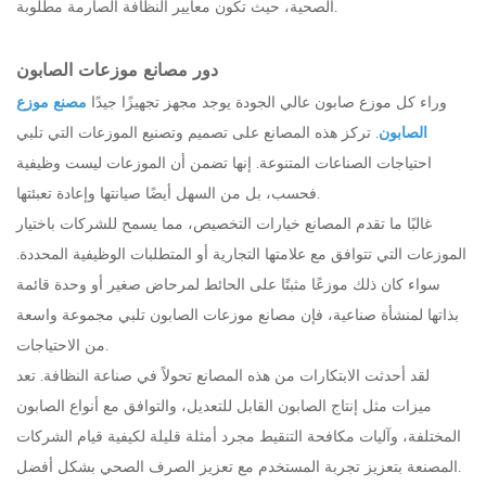
الصحية، حيث تكون معايير النظافة الصارمة مطلوبة.
دور مصانع موزعات الصابون
وراء كل موزع صابون عالي الجودة يوجد مجهز تجهيزًا جيدًا
مصنع موزع
الصابون
. تركز هذه المصانع على تصميم وتصنيع الموزعات التي تلبي
احتياجات الصناعات المتنوعة. إنها تضمن أن الموزعات ليست وظيفية
فحسب، بل من السهل أيضًا صيانتها وإعادة تعبئتها.
غالبًا ما تقدم المصانع خيارات التخصيص، مما يسمح للشركات باختيار
الموزعات التي تتوافق مع علامتها التجارية أو المتطلبات الوظيفية المحددة.
سواء كان ذلك موزعًا مثبتًا على الحائط لمرحاض صغير أو وحدة قائمة
بذاتها لمنشأة صناعية، فإن مصانع موزعات الصابون تلبي مجموعة واسعة
من الاحتياجات.
لقد أحدثت الابتكارات من هذه المصانع تحولاً في صناعة النظافة. تعد
ميزات مثل إنتاج الصابون القابل للتعديل، والتوافق مع أنواع الصابون
المختلفة، وآليات مكافحة التنقيط مجرد أمثلة قليلة لكيفية قيام الشركات
المصنعة بتعزيز تجربة المستخدم مع تعزيز الصرف الصحي بشكل أفضل.