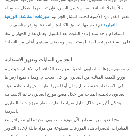
حلاً شاملاً للنظافة. بمجرد غسل اليدين، فإن تجفيفهما بشكل صحيح له
نفس القدر من الأهمية لتجنب انتشار الجراثيم.
موزعات المناشف الورقية
التجارية
تم تصميمها لتحقيق الكفاءة والنظافة، وتوفر مناشف ذات
استخدام واحد تمنع إعادة التلوث بعد الغسيل. يعمل هذان الجهازان معًا
على إنشاء تجربة سلسة للمستخدمين ويضمنان مستوى أعلى من النظافة.
الحد من النفايات وتعزيز الاستدامة
تم تصميم موزعات الصابون الحديثة مع وضع الكفاءة في الاعتبار، حيث يتم
توزيع الكمية المثالية من الصابون مع كل استخدام. وهذا لا يمنع الإفراط
في الاستخدام فحسب، بل يقلل أيضًا من النفايات. خيارات إعادة تعبئة
الصابون بالجملة المتاحة من خلال مصنع موزع الصابون تدعم الاستدامة
بشكل أكبر من خلال تقليل نفايات التغليف مقارنة بزجاجات الصابون
الفردية.
تنتج العديد من المصانع الآن موزعات صابون صديقة للبيئة تتوافق مع
المبادرات الخضراء. هذه الموزعات مصنوعة من مواد قابلة لإعادة التدوير