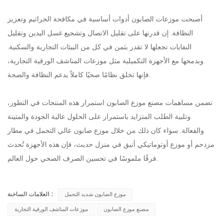
أصبحت موزعات الصابون أدوات أساسية في مكافحة الجراثيم وتعزيز
النظافة. إن قدرتها على تقليل الاتصال وتشجيع غسل اليدين وتقليل
النفايات تجعلها لا تقدر بثمن في كل من البيئات التجارية والسكنية.
وبدمجها مع الأجهزة التكميلية مثل موزعات المناشف الورقية التجارية،
فإنها تخلق نظامًا صحيًا كاملاً يدعم النظافة والصحة.
تضمن مساهمات مصنع موزع الصابون استمرار هذه المنتجات في التطور،
وتلبية الطلب المتزايد باستمرار على الحلول عالية الجودة والمتينة
والفعالة. سواء كان ذلك من خلال موزع صابون عالي التحمل في مطار
مزدحم أو موزع أوتوماتيكي أنيق في منزل حديث، فإن هذه الأجهزة تُحدث
فرقًا ملموسًا في تحسين الصرف الصحي حول العالم.
العلامات الساخنة :
موزع الصابون شديد التحمل
مصنع موزع الصابون
موزعات المناشف الورقية التجارية