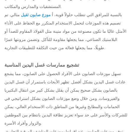
المستشفيات والمدارس والمكاتب.
بالنسبة للمرافق التي تتطلب حلولاً قوية، أ
موزع صابون ثقيل
مثالي. تم
تصميم هذه الموزعات لتحمل الاستخدام المتكرر مع الحفاظ على الأداء
الأمثل. غالبًا ما تكون مصنوعة من مواد متينة مثل الفولاذ المقاوم للصدأ أو
البلاستيك الصناعي، مما يجعلها مقاومة للتآكل. وتضمن مرونتها عمرًا
طويلًا، مما يجعلها فعالة من حيث التكلفة للتطبيقات التجارية.
تشجيع ممارسات غسل اليدين المناسبة
تسهل موزعات الصابون على الأفراد الحصول على الصابون، مما يشجع
عادات غسل اليدين بشكل أفضل. تظهر الأبحاث باستمرار أن غسل اليدين
بالصابون بشكل صحيح يمكن أن يقلل بشكل كبير من انتقال البكتيريا
والفيروسات. ومن خلال وضع موزعات الصابون بشكل استراتيجي في
الحمامات والمطابخ وغيرها من المناطق ذات الاستخدام العالي، يمكن
للشركات والأسر على حد سواء تعزيز نظافة اليدين بانتظام بين الموظفين
والزوار وأفراد الأسرة.
توفر موزعات الصابون، عند إقرانها بموزعات المناشف الورقية التجارية،