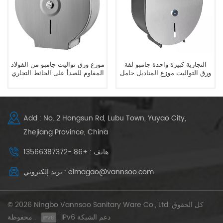
التجارية كبيرة واحدة جامبو لفة
موزع ورق تواليت جامبو من الفولاذ
ورق التواليت موزع المناديل حامل
المقاوم للصدأ على الحائط التجاري
Add : No. 2 Hongsun Rd, Lubu Town, Yuyao City,
Zhejiang Province, China
هاتف : +86 -13566387372
بريد إلكتروني : elmagao@vannsoo.com
© 2026 Ningbo Vannsoo Sanitary Ware Co., Ltd. كل الحقوق
IPv6 دعم الشبكة
محفوظة .