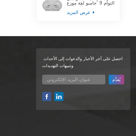
التوأم 9 "جامبو لفة موزع
ورق التواليت
عرض المزيد
احصل على آخر الأخبار والدعوات إلى الأحداث
وتنبيهات التهديدات