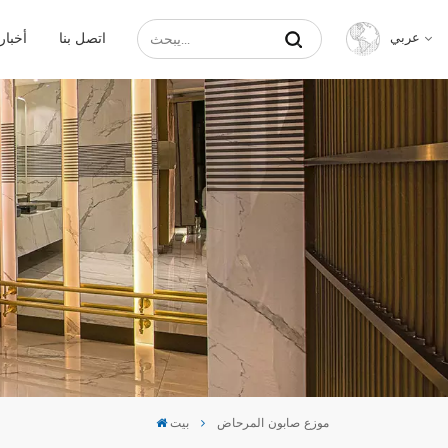
اتصل بنا
أخبار
عربي
English
Français
Русский
Español
عربي
中文
موزع صابون المرحاض
بيت