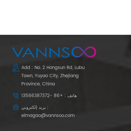
Add : No. 2 Hongsun Rd, Lubu
Town, Yuyao City, Zhejiang
Province, China
هاتف : +86 -13566387372
بريد إلكتروني :
elmagao@vannsoo.com