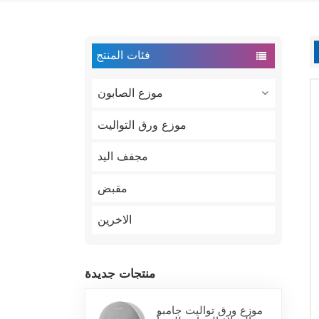
فئات المنتج
موزع الصابون
موزع ورق التواليت
مجفف اليد
مقبض
الاخرين
منتجات جديدة
موزع ورق تواليت جامبو