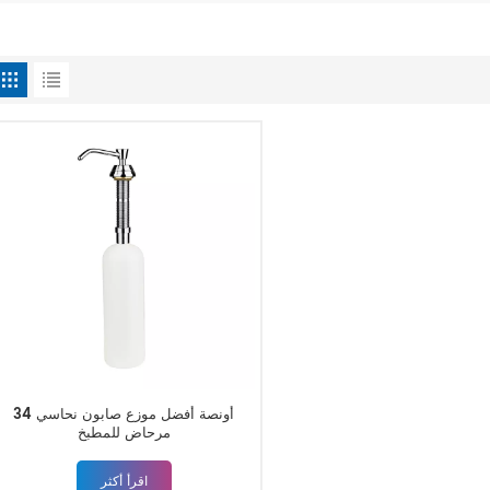
34 أونصة أفضل موزع صابون نحاسي
مرحاض للمطبخ
اقرأ أكثر