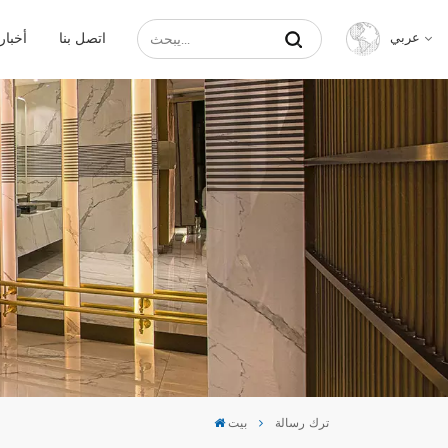
اتصل بنا
أخبار
عربي
English
Français
Русский
Español
عربي
中文
ترك رسالة
بيت