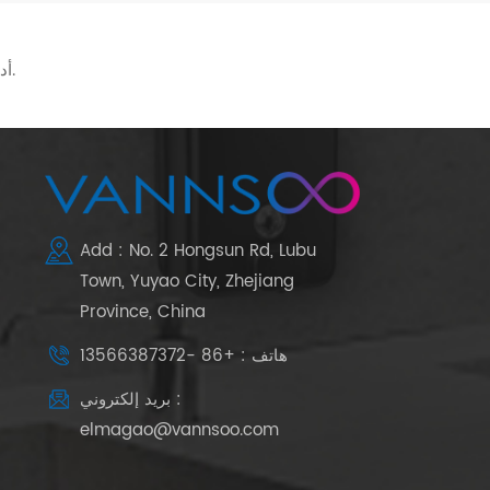
* أدخل تفاصيل المنتج (مثل اللون والحجم والمواد وما إلى ذلك) والمتطلبات المحددة الأخرى للحصول على عرض أسعار دقيق.
Add : No. 2 Hongsun Rd, Lubu
Town, Yuyao City, Zhejiang
Province, China
هاتف : +86 -13566387372
بريد إلكتروني :
elmagao@vannsoo.com