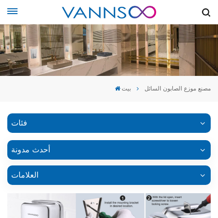
مصنع موزع الصابون السائل
بيت
فئات
أحدث مدونة
العلامات