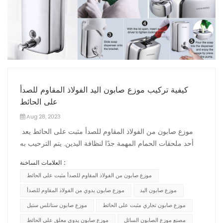
كيفية تركيب موزع صابون اليد الفولاذ المقاوم للصدأ
على الحائط
Aug 28, 2023
موزع صابون من الفولاذ المقاوم للصدأ مثبت على الحائط يعد
أحد ملحقات الحمام المهمة جدًا لنظافة اليدين. يتم الترحيب به
في كل من المنازل والأماكن العامة. طرق التثبيت المثبتة على
العلامات الساخنة :
الحائط توفر مساحة كونترتوب. تقدم هذه المدونة طرق تركيب
موزع صابون من الفولاذ المقاوم للصدأ مثبت على الحائط
موزعات الصابون. طرق التثبيتقم بتثبيت شريحة التثبيت في
المكان المطلوب. افتح الغطاء الموجود أعلى موزع الصابون،
موزع صابون اليد
موزع صابون يدوي من الفولاذ المقاوم للصدأ
وأدخل مفك البراغي لفك برغي القفل داخل موزع
موزع صابون تجاري مثبت على الحائط
موزع صابون ستانلس ستيل
الصابون.الانزلاق موزع صابون اليد على قوس التثبيت.أدخل مفك
مصنع موزع الصابون السائل
موزع صابون يدوي معلق على الحائط