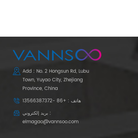
Add : No. 2 Hongsun Rd, Lubu
Town, Yuyao City, Zhejiang
Province, China
هاتف : +86 -13566387372
بريد إلكتروني :
elmagao@vannsoo.com