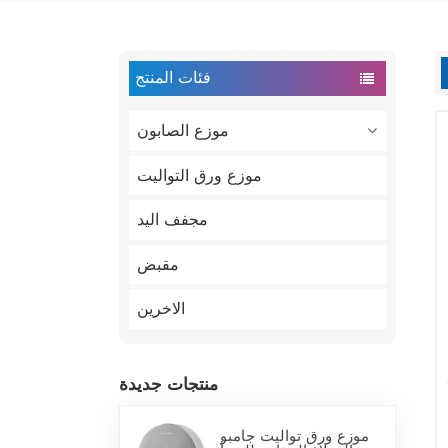
فئات المنتج
موزع الصابون
موزع ورق التواليت
مجفف اليد
مقبض
الاخرين
منتجات جديدة
موزع ورق تواليت جامبو