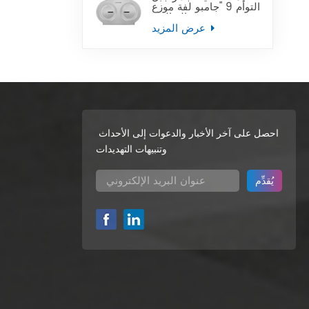
التوأم 9 "جامبو لفة موزع
ورق التواليت
عرض المزيد
احصل على آخر الأخبار والدعوات إلى الأحداث
وتنبيهات التهديدات