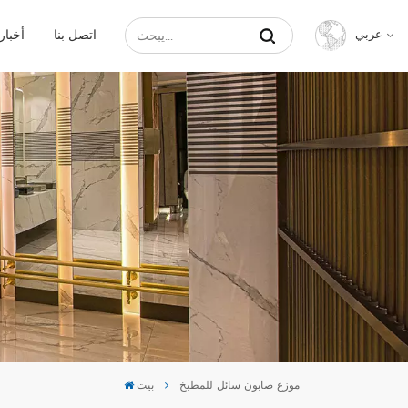
اتصل بنا
أخبار
عربي
English
Français
Русский
Español
عربي
中文
موزع صابون سائل للمطبخ
بيت