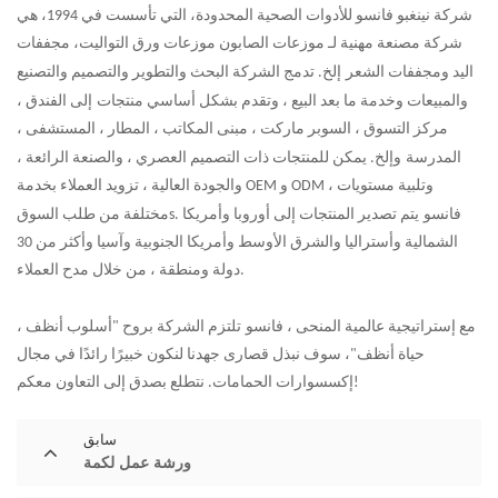
شركة نينغبو فانسو للأدوات الصحية المحدودة
، التي تأسست في
1994
، هي
شركة مصنعة مهنية لـ
موزعات الصابون
موزعات ورق التواليت،
مجففات
اليد ومجففات الشعر
إلخ. تدمج الشركة البحث والتطوير والتصميم والتصنيع
والمبيعات وخدمة ما بعد البيع ، وتقدم بشكل أساسي
منتجات
إلى الفندق ،
مركز التسوق ، السوبر ماركت ، مبنى المكاتب ، المطار ، المستشفى ،
المدرسة
وإلخ
. يمكن للمنتجات ذات التصميم العصري ، والصنعة الرائعة ،
والجودة العالية ، تزويد العملاء بخدمة OEM و ODM ، وتلبية مستويات
فانسو
يتم تصدير المنتجات إلى أوروبا وأمريكا
.
s
مختلفة من طلب السوق
الشمالية وأستراليا والشرق الأوسط وأمريكا الجنوبية وآسيا وأكثر من 30
دولة ومنطقة ، من خلال مدح العملاء.
مع إستراتيجية عالمية المنحى ،
فانسو
تلتزم الشركة بروح "
أسلوب أنظف ،
حياة أنظف
"، سوف نبذل قصارى جهدنا لنكون خبيرًا رائدًا في مجال
إكسسوارات الحمامات. نتطلع بصدق إلى التعاون معكم!
سابق
ورشة عمل لكمة