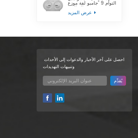
التوأم 9 "جامبو لفة موزع
ورق التواليت
عرض المزيد
احصل على آخر الأخبار والدعوات إلى الأحداث
وتنبيهات التهديدات