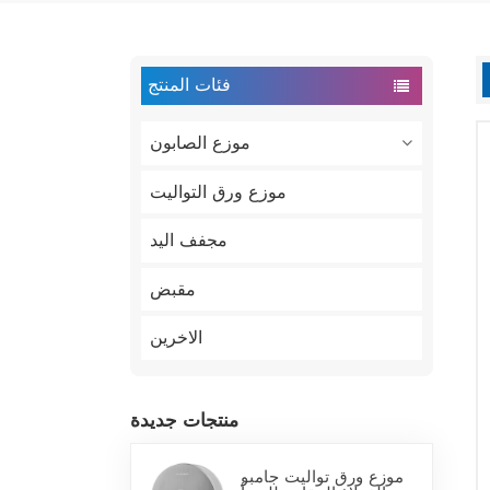
فئات المنتج
موزع الصابون
موزع ورق التواليت
مجفف اليد
مقبض
الاخرين
منتجات جديدة
موزع ورق تواليت جامبو