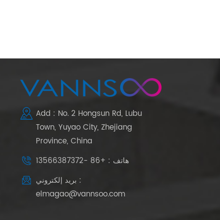
Add : No. 2 Hongsun Rd, Lubu
Town, Yuyao City, Zhejiang
Province, China
هاتف : +86 -13566387372
بريد إلكتروني :
elmagao@vannsoo.com