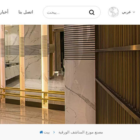
اتصل بنا
أخبار
عربي
English
Français
Русский
Español
عربي
中文
مصنع موزع المناشف الورقية
بيت