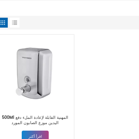
500Ml المهنية القابلة لإعادة الملء دفع
اليدين موزع الصابون المورد
اقرأ أكثر