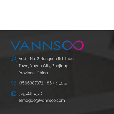
Add : No. 2 Hongsun Rd, Lubu
Town, Yuyao City, Zhejiang
Province, China
هاتف : +86 -13566387372
بريد إلكتروني :
elmagao@vannsoo.com