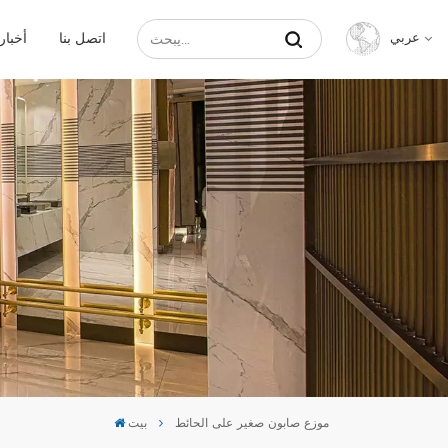
اتصل بنا
أخبار
عربي
English
Français
Русский
Español
عربي
中文
موزع صابون صغير على الحائط
بيت