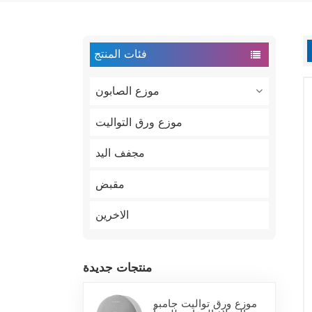
فئات المنتج
موزع الصابون
موزع ورق التواليت
مجفف اليد
مقبض
الاخرين
منتجات جديدة
موزع ورق تواليت جامبو