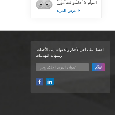
التوأم 9 "جامبو لفة موزع
ورق التواليت
عرض المزيد
احصل على آخر الأخبار والدعوات إلى الأحداث
وتنبيهات التهديدات