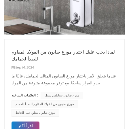
لماذا يجب عليك اختيار موزع صابون من الفولاذ المقاوم
للصدأ لحمامك
Sep 14, 2024
عندما يتعلق الأمر باختيار موزع الصابون المثالي لحمامك، غالبًا ما
يبدو القرار ساحقًا. مع توفر مجموعة متنوعة من المواد
والتصميمات والأنواع، من الضروري مراعاة كل من الوظيفة
العلامات الساخنة :
موزع صابون ستانلس ستيل
والجماليات. أحد الخيارات الأكثر شعبية للحمامات الحديثة هو
موزع صابون من الفولاذ المقاوم للصدأ. ولكن لماذا يجب عليك
موزع صابون من الفولاذ المقاوم للصدأ للحمام
اختيار موزع الصابون المصنوع من الفولاذ المقاوم للصدأ لحمامك؟
موزع صابون معلق على الحائط
دعنا نستكشف مزايا هذا الاختيار وكيف يمكن أن يغير مساحتك. 1.
المتانة التي تدوميُعرف الفولاذ المقاوم للصدأ بمتانته الاستثنائية،
اقرأ أكثر