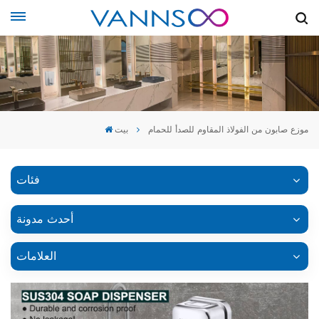
موزع صابون من الفولاذ المقاوم للصدأ للحمام
بيت
فئات
أحدث مدونة
العلامات