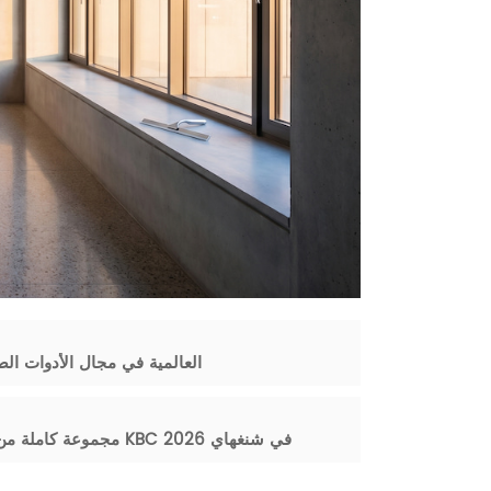
الحرفية والعمل الجماعي يدعمان أعمال شركة VANNSOO العالمية في مجال الأد
عرضت شركة VANNSOO مجموعة كاملة من حلول الحمامات التجارية في معرض KBC 2026 في شنغهاي