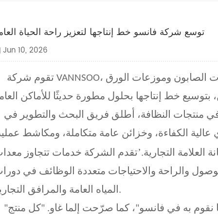
توسع شركة فانسو خط إنتاجها لتعزيز راحة الحياة العام
Jun 10, 2026
تقوم شركة VANNSOO، وهي شركة رائدة في تصنيع موزعات الصابون وموزعات الورق
منتجات النظافة، أطلق فريق البحث والتطوير في VANNSOO منتجات
عالية الكفاءة، وخزائن عامة متكاملة، ومكاشط عملية
’
 العلامة التجارية.
تقدم الشركة خدمات تتجاوز معدا
ول والراحة والاحتياجات متعددة الوظائف في دورا
المياه العامة والمرافق التجارية.
"إنّ تسهيل الحياة اليومية هو جوهر كل ما نقوم به في فانسو"، كما صرّحت إلما غاو. "كل منتج