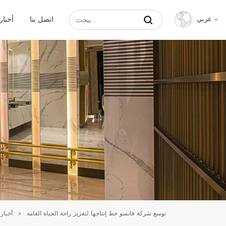
اتصل بنا
أخبار
عربي
English
Français
Русский
Español
عربي
中文
توسع شركة فانسو خط إنتاجها لتعزيز راحة الحياة العامة
أخبار