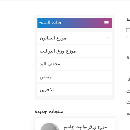
ة
فئات المنتج
موزع الصابون
موزع ورق التواليت
مجفف اليد
مقبض
.
الاخرين
ت
ت
منتجات جديدة
موزع ورق تواليت جامبو