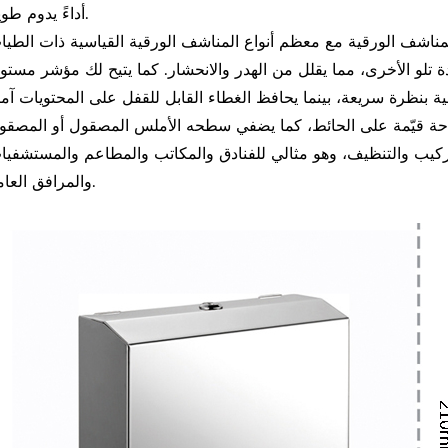
أداءً يدوم طويلاً.
الورقية مع معظم أنواع المناشف الورقية القياسية ذات الطيات C وZ والمتعددة. تتيح فتحة التوز
لو الأخرى، مما يقلل من الهدر والانحشار. كما يتيح لك مؤشر مستو
حة قيّمة على الحائط، كما يضفي سطحه الأملس المصقول أو المصقو
كيب والتنظيف، وهو مثالي للفنادق والمكاتب والمطاعم والمستشفيا
والمرافق العامة.