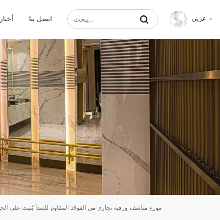
اتصل بنا
أخبار
عربي
English
Français
Русский
Español
عربي
中文
موزع مناشف ورقية تجاري من الفولاذ المقاوم للصدأ يُثبت على الح