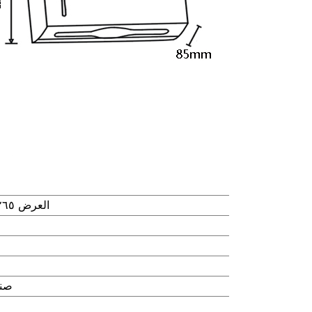
العرض ٢٦٥ × العمق ٨٥ × الارتفاع ٢١٠ مم
صند