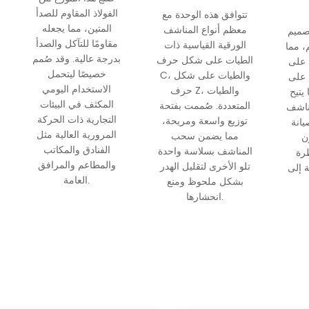
الفولاذ المقاوم للصدأ
تتوافق هذه الوحدة مع
المتين، مما يجعله
معظم أنواع المناشف
تصميم
مقاومًا للتآكل والصدأ
الورقية القياسية ذات
مق 85 مم، مما
بدرجة عالية. وقد صُمم
الطيات على شكل حرف
 على
خصيصًا ليتحمل
C، والطيات على شكل
 على
الاستخدام اليومي
حرف Z، والطيات
يتيح
المكثف في البيئات
المتعددة. صُممت بفتحة
ناشف
التجارية ذات الحركة
توزيع واسعة ومريحة،
يانة
المرورية العالية مثل
مما يضمن سحب
ن
الفنادق والمكاتب
المناشف بسلاسة واحدة
ظرة
والمطاعم والمرافق
تلو الأخرى لتقليل الهدر
 إلى
العامة.
بشكل ملحوظ ومنع
انحشارها.