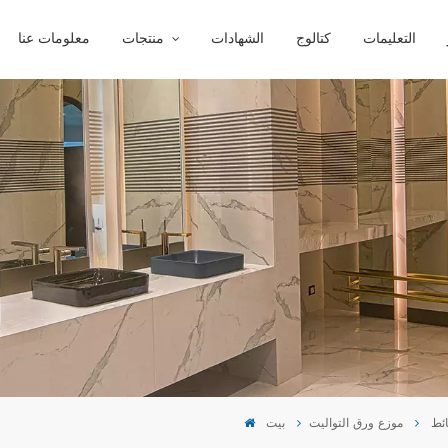
التعليمات
كتالوج
الشهادات
منتجات
معلومات عنا
ائط
موزع ورق التواليت
بيت