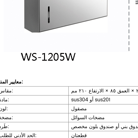
معايير المنتج:
مقاس:
sus304 أو sus201
مادة:
مصقول
لون:
مضخات السوائل
مضخة:
وق بني أو صندوق بلون مخصص
طَرد:
قطعتان
الحد الأدنى للطلب: