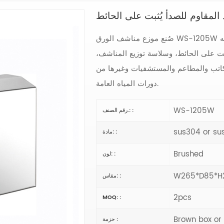
المقاوم للصدأ يُثبت على الحائط
صُنع موزع مناشف الورق WS-1205W من الفولاذ المقاوم للصدأ عالي الجودة، مما يمنحه
ثبّت على الحائط، وسلاسة توزيع المناشف،
المكاتب والمطاعم والمستشفيات وغيرها من
دورات المياه العامة.
WS-1205W
رقم الصنف.: :
sus304 or su
مادة: :
Brushed
لون: :
W265*D85*H
مقاس: :
2pcs
MOQ: :
Brown box or
حزمة :