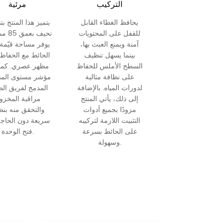
التركيب
مرئية
يحافظ الغطاء القابل
يتميز هذا المنتج ب
للقفل على المحتويات
نحيف بع
آمنة ويمنع العبث بها،
يوفر مساحة قيّمة
بينما يسهل تنظيف
الحائط مع الحفاظ
السطح الأملس للحفاظ
مظهر عصري. كما 
على نظافة مثالية
مؤشر مستوى الم
لدورات المياه. بالإضافة
المدمج لفريق الص
إلى ذلك، يأتي المنتج
مراقبة المخزو
مزودًا بجميع أدوات
والتحقق منه بن
التثبيت اللازمة لتركيبه
سريعة دون الحاجة
على الحائط بسرعة
فتح الوحدة.
وسهولة.