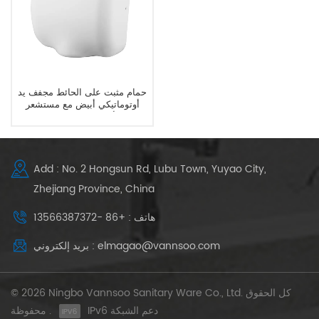
حمام مثبت على الحائط مجفف يد
أوتوماتيكي أبيض مع مستشعر
الأشعة تحت الحمراء
Add : No. 2 Hongsun Rd, Lubu Town, Yuyao City,
Zhejiang Province, China
هاتف : +86 -13566387372
بريد إلكتروني : elmagao@vannsoo.com
© 2026 Ningbo Vannsoo Sanitary Ware Co., Ltd. كل الحقوق
IPv6 دعم الشبكة
محفوظة .