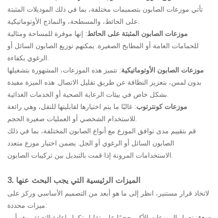
تأتي موزعات الصابون بتصميمات مختلفة، بما في ذلك الموديلات المثبتة
على الحائط، والمسطحة، والنماذج الأوتوماتيكية.
موزعات الصابون المثبتة على الحائط
: إنها موفرة للمساحة ومثالية
للحمامات العامة أو المطابخ الصغيرة. يمكنهم توزيع الصابون السائل أو
الرغوي بكفاءة.
موزعات الصابون الأوتوماتيكية
: تتميز هذه الموزعات، المشهورة بتشغيلها
بدون لمس، بتعزيز النظافة عن طريق تقليل الاتصال. هذه الميزة مفيدة
بشكل خاص في بيئات الرعاية الصحية أو الخدمات الغذائية.
موزعات كونترتوب
: غالبًا ما يتم اختيارها لقابليتها للنقل، وهي رائعة
للاستخدام الشخصي أو العمليات صغيرة الحجم.
قم بتقييم مدى توافق الموزع مع أنواع الصابون المختلفة، بما في ذلك
الصابون السائل أو الرغوي أو الجل. يضمن اختيار موزع متعدد
الاستخدامات المرونة إذا قمت بالتبديل بين تركيبات الصابون.
3. الميزات الرئيسية التي يجب البحث عنها
لاتخاذ قرار مستنير، انظر إلى ما هو أبعد من التصميم الأساسي وركز على
ميزات محددة:
سعة
: تعمل الموزعات الأكبر حجمًا على تقليل تكرار إعادة التعبئة، وهو أمر