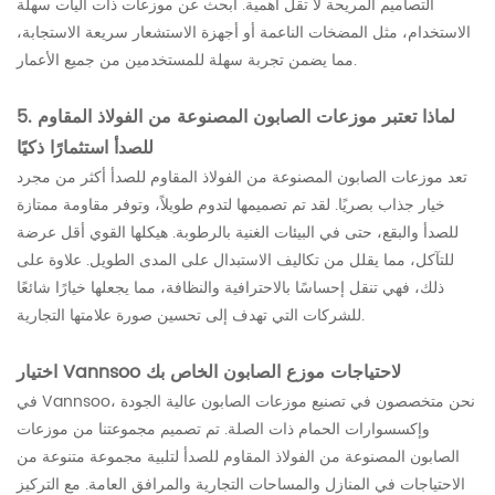
التصاميم المريحة لا تقل أهمية. ابحث عن موزعات ذات آليات سهلة
الاستخدام، مثل المضخات الناعمة أو أجهزة الاستشعار سريعة الاستجابة،
مما يضمن تجربة سهلة للمستخدمين من جميع الأعمار.
5. لماذا تعتبر موزعات الصابون المصنوعة من الفولاذ المقاوم
للصدأ استثمارًا ذكيًا
تعد موزعات الصابون المصنوعة من الفولاذ المقاوم للصدأ أكثر من مجرد
خيار جذاب بصريًا. لقد تم تصميمها لتدوم طويلاً، وتوفر مقاومة ممتازة
للصدأ والبقع، حتى في البيئات الغنية بالرطوبة. هيكلها القوي أقل عرضة
للتآكل، مما يقلل من تكاليف الاستبدال على المدى الطويل. علاوة على
ذلك، فهي تنقل إحساسًا بالاحترافية والنظافة، مما يجعلها خيارًا شائعًا
للشركات التي تهدف إلى تحسين صورة علامتها التجارية.
اختيار Vannsoo لاحتياجات موزع الصابون الخاص بك
في Vannsoo، نحن متخصصون في تصنيع موزعات الصابون عالية الجودة
وإكسسوارات الحمام ذات الصلة. تم تصميم مجموعتنا من موزعات
الصابون المصنوعة من الفولاذ المقاوم للصدأ لتلبية مجموعة متنوعة من
الاحتياجات في المنازل والمساحات التجارية والمرافق العامة. مع التركيز