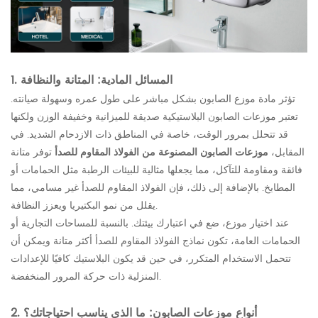
1. المسائل المادية: المتانة والنظافة
تؤثر مادة موزع الصابون بشكل مباشر على طول عمره وسهولة صيانته.
تعتبر موزعات الصابون البلاستيكية صديقة للميزانية وخفيفة الوزن ولكنها
قد تتحلل بمرور الوقت، خاصة في المناطق ذات الازدحام الشديد. في
المقابل،
موزعات الصابون المصنوعة من الفولاذ المقاوم للصدأ
توفر متانة
فائقة ومقاومة للتآكل، مما يجعلها مثالية للبيئات الرطبة مثل الحمامات أو
المطابخ. بالإضافة إلى ذلك، فإن الفولاذ المقاوم للصدأ غير مسامي، مما
يقلل من نمو البكتيريا ويعزز النظافة.
عند اختيار موزع، ضع في اعتبارك بيئتك. بالنسبة للمساحات التجارية أو
الحمامات العامة، تكون نماذج الفولاذ المقاوم للصدأ أكثر متانة ويمكن أن
تتحمل الاستخدام المتكرر، في حين قد يكون البلاستيك كافيًا للإعدادات
المنزلية ذات حركة المرور المنخفضة.
2. أنواع موزعات الصابون: ما الذي يناسب احتياجاتك؟