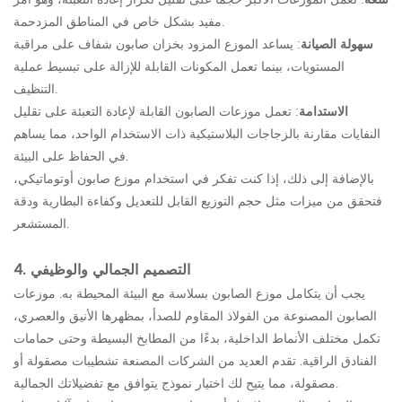
مفيد بشكل خاص في المناطق المزدحمة.
سهولة الصيانة
: يساعد الموزع المزود بخزان صابون شفاف على مراقبة
المستويات، بينما تعمل المكونات القابلة للإزالة على تبسيط عملية
التنظيف.
الاستدامة
: تعمل موزعات الصابون القابلة لإعادة التعبئة على تقليل
النفايات مقارنة بالزجاجات البلاستيكية ذات الاستخدام الواحد، مما يساهم
في الحفاظ على البيئة.
بالإضافة إلى ذلك، إذا كنت تفكر في استخدام موزع صابون أوتوماتيكي،
فتحقق من ميزات مثل حجم التوزيع القابل للتعديل وكفاءة البطارية ودقة
المستشعر.
4. التصميم الجمالي والوظيفي
يجب أن يتكامل موزع الصابون بسلاسة مع البيئة المحيطة به. موزعات
الصابون المصنوعة من الفولاذ المقاوم للصدأ، بمظهرها الأنيق والعصري،
تكمل مختلف الأنماط الداخلية، بدءًا من المطابخ البسيطة وحتى حمامات
الفنادق الراقية. تقدم العديد من الشركات المصنعة تشطيبات مصقولة أو
مصقولة، مما يتيح لك اختيار نموذج يتوافق مع تفضيلاتك الجمالية.