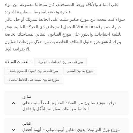
على المتانة والأناقة ورضا المستخدم، فإن منتجاتنا مصنوعة من مواد
فاخرة وتخضع لفحوصات صارمة للجودة.
سواء كنت تبحث عن موزع صغير مثبت على الحائط لمنزلك أو حل عالي
التحمل للمرحاض ذي الحركة العالية، توفر Vannsoo خيارات موثوقة
لتلبية احتياجاتك والعثور على موزع الصابون المثالي لمساحتك الخاصة.
يترك
فانسو
عزز حلول النظافة الخاصة بك من خلال موزعات الصابون
الاحترافية لدينا.
العلامات الساخنة :
موزعات صابون الحمامات التجارية
موزع صابون المطار
موزعات صابون الفولاذ المقاوم للصدأ
موزع صابون مثبت على الحائط للحمام
سابق
ترقية موزع صابون من الفولاذ المقاوم للصدأ مثبت على
الحائط مع بطانة مقاومة للتآكل بالداخل
التالي
موزع ورق التواليت: يدوي مقابل أوتوماتيكي - أيهما أفضل