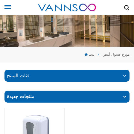
موزع غسول أبيض
بيت
فئات المنتج
منتجات جديدة