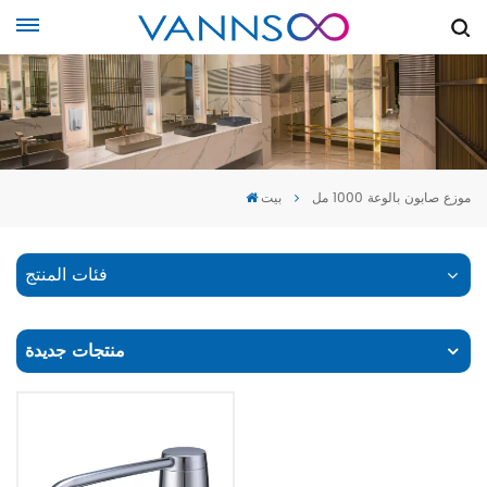
موزع صابون بالوعة 1000 مل
بيت
فئات المنتج
منتجات جديدة