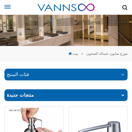
موزع صابون غسالة الصحون
بيت
فئات المنتج
منتجات جديدة