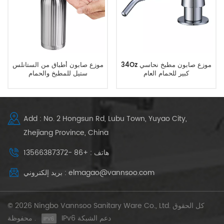
34Oz موزع صابون مطبخ نحاسي
موزع صابون أطباق من الستانلس
كبير للحمام العام
ستيل للمطبخ والحمام
Add : No. 2 Hongsun Rd, Lubu Town, Yuyao City,
Zhejiang Province, China
هاتف : +86 -13566387372
بريد إلكتروني : elmagao@vannsoo.com
© 2026 Ningbo Vannsoo Sanitary Ware Co., Ltd. كل الحقوق
IPv6 دعم الشبكة
محفوظة .