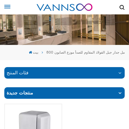
800 مل جدار جبل الفولاذ المقاوم للصدأ موزع الصابون
بيت
فئات المنتج
منتجات جديدة