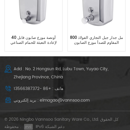
800 مل جدار جبل التجاري الفولاذ
40 أونصة موزع صابون قابل
المقاوم للصدأ موزع الصابون
لإعادة التعبئة للحمام الصناعي
بالجملة
Add : No. 2 Hongsun Rd, Lubu Town, Yuyao City,
Zhejiang Province, China
هاتف : +86 -13566387372
بريد إلكتروني : elmagao@vannsoo.com
© 2026 Ningbo Vannsoo Sanitary Ware Co., Ltd. كل الحقوق
IPv6 دعم الشبكة
محفوظة .