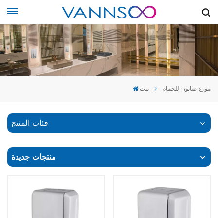
موزع صابون للحمام
بيت
فئات المنتج
منتجات جديدة