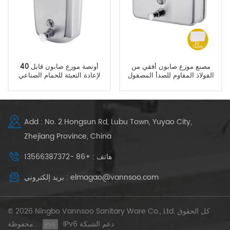
مصنع موزع صابون أفقي من
40 أونصة موزع صابون قابل
الفولاذ المقاوم للصدأ المصقول
لإعادة التعبئة للحمام الصناعي
Add : No. 2 Hongsun Rd, Lubu Town, Yuyao City,
Zhejiang Province, China
هاتف : +86 -13566387372
بريد إلكتروني : elmagao@vannsoo.com
© 2026 Ningbo Vannsoo Sanitary Ware Co., Ltd. كل الحقوق
IPv6 دعم الشبكة
محفوظة .