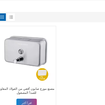
مصنع موزع صابون أفقي من الفولاذ المقاوم
للصدأ المصقول
اقرأ أكثر