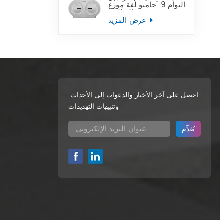
التوأم 9 "جامبو لفة موزع
ورق التواليت
عرض المزيد
احصل على آخر الأخبار والدعوات إلى الأحداث
وتنبيهات التهديدات