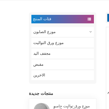
فئات المنتج
موزع الصابون
موزع ورق التواليت
مجفف اليد
مقبض
الاخرين
منتجات جديدة
موزع ورق تواليت جامبو