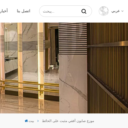
اتصل بنا
أخبار
عربي
English
Français
Русский
Español
عربي
中文
موزع صابون أفقي مثبت على الحائط
بيت