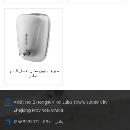
موزع صابون سائل لغسل اليدين
الفاخر
Add : No. 2 Hongsun Rd, Lubu Town, Yuyao City,
Zhejiang Province, China
هاتف : +86 -13566387372