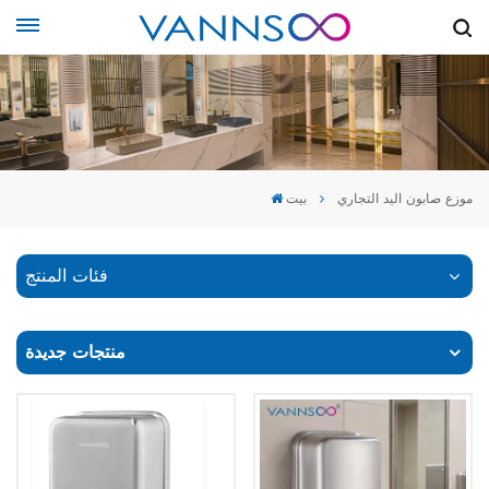
موزع صابون اليد التجاري
بيت
فئات المنتج
منتجات جديدة