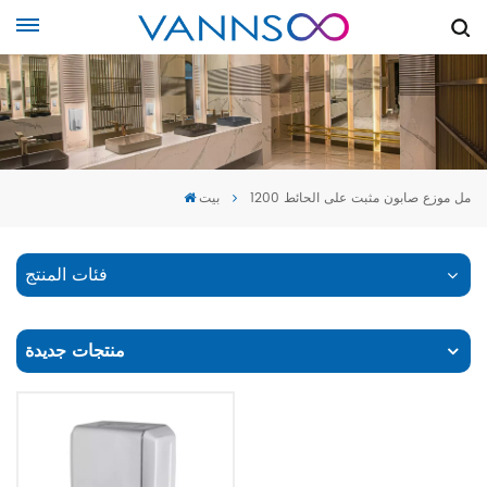
1200 مل موزع صابون مثبت على الحائط
بيت
فئات المنتج
منتجات جديدة