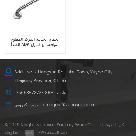
الحمام الحديثة الفولاذ المقاوم
للصدأ ADA متوافقة مع انتزاع
القضبان
Add : No. 2 Hongsun Rd, Lubu Town, Yuyao City,
Zhejiang Province, China
هاتف : +86 -13566387372
بريد إلكتروني : elmagao@vannsoo.com
© 2026 Ningbo Vannsoo Sanitary Ware Co., Ltd. كل الحقوق
IPv6 دعم الشبكة
محفوظة .