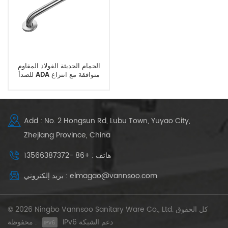
الحمام الحديثة الفولاذ المقاوم
للصدأ ADA متوافقة مع انتزاع
القضبان
Add : No. 2 Hongsun Rd, Lubu Town, Yuyao City,
Zhejiang Province, China
هاتف : +86 -13566387372
بريد إلكتروني : elmagao@vannsoo.com
© 2026 Ningbo Vannsoo Sanitary Ware Co., Ltd. كل الحقوق
IPv6 دعم الشبكة
محفوظة .