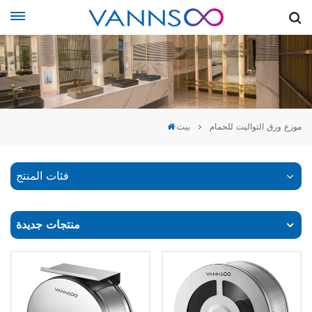
موزع ورق التواليت للحمام
بيت
فئات المنتج
منتجات جديدة