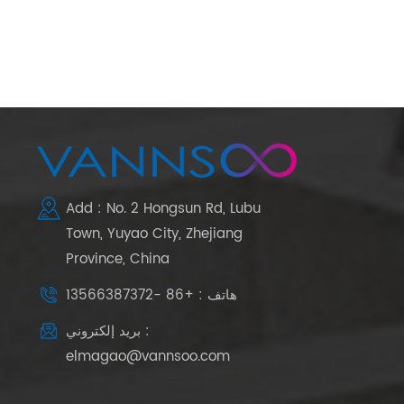
Add : No. 2 Hongsun Rd, Lubu
Town, Yuyao City, Zhejiang
Province, China
هاتف : +86 -13566387372
بريد إلكتروني :
elmagao@vannsoo.com