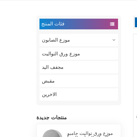
فئات المنتج
موزع الصابون
موزع ورق التواليت
مجفف اليد
مقبض
الاخرين
منتجات جديدة
موزع ورق تواليت جامبو