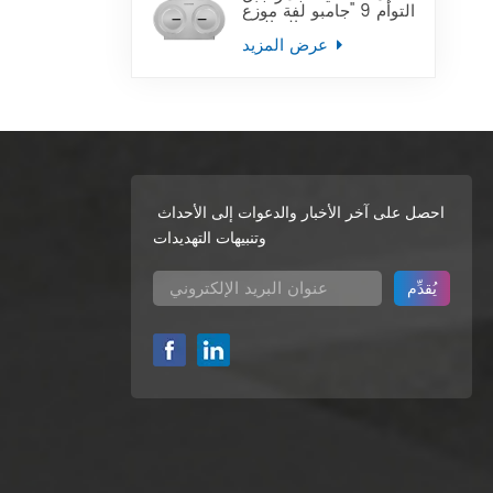
التوأم 9 "جامبو لفة موزع
ورق التواليت
عرض المزيد
احصل على آخر الأخبار والدعوات إلى الأحداث
وتنبيهات التهديدات