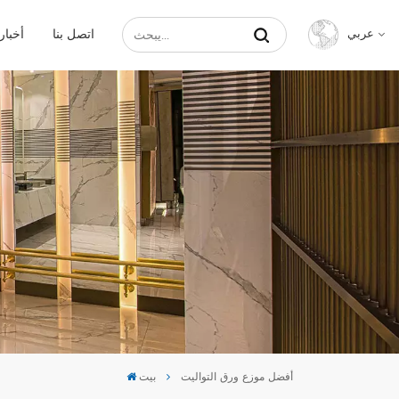
اتصل بنا
أخبار
عربي
English
Français
Русский
Español
عربي
中文
أفضل موزع ورق التواليت
بيت