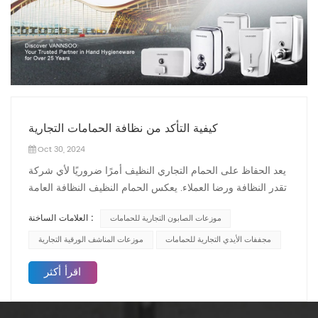
كيفية التأكد من نظافة الحمامات التجارية
Oct 30, 2024
يعد الحفاظ على الحمام التجاري النظيف أمرًا ضروريًا لأي شركة
تقدر النظافة ورضا العملاء. يعكس الحمام النظيف النظافة العامة
للمؤسسة ويساهم في ترك انطباع إيجابي لدى العملاء. فيما يلي
العلامات الساخنة :
موزعات الصابون التجارية للحمامات
العديد من الاستراتيجيات الفعالة لضمان نظافة الحمامات
التجارية، مع التركيز على التركيبات المناسبة والصيانة
مجففات الأيدي التجارية للحمامات
موزعات المناشف الورقية التجارية
الروتينية. جدول التنظيف المنتظميعد وضع جدول تنظيف منتظم
اقرأ أكثر
هو حجر الزاوية في الحفاظ على حمام تجاري نظيف. يجب أن
يتضمن هذا الجدول المهام اليومية والأسبوعية والشهرية المصممة
خصيصًا لتلبية الاحتياجات المحددة للحمام الخاص بك. قد تتضمن