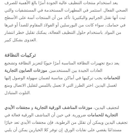
يعد استخدام منتجات التنظيف عالية الجودة أمرًا بالغ الأهمية للصرف
الصحي الفعال. استثمر في المطهرات المستخدمة في المستشفيات والتي
ثبت أنها تقتل الجراثيم والبكتيريا. تأكد من أن المنتجات آمنة على الأسطح
في حمامك، سواء كانت من البورسلين أو الفولاذ المقاوم للصدأ أو غيرها
من المواد. باستخدام حلول التنظيف الفعالة، يمكنك تقليل خطر انتشار
العدوى بشكل كبير.
تركيبات النظافة
يعد دمج تجهيزات النظافة المناسبة أمرًا حيويًا لتعزيز النظافة وتشجيع
العادات الجيدة بين المستخدمين.
موزعات الصابون التجارية
للحمامات
يجب تركيبها في أماكن مناسبة لضمان سهولة الوصول إليها
لغسل اليدين. اختر الطرز التي لا تعمل باللمس لتقليل الاتصال ومنع
التلوث المتبادل.
لتجفيف اليدين،
موزعات المناشف الورقية التجارية
و
مجففات الأيدي
التجارية للحمامات
ضرورية. في حين أن المناشف الورقية فعالة في
تجفيف اليدين ويمكن أن تقلل من الرطوبة، فإن مجففات الأيدي تعد خيارًا
مستدامًا يقضي على نفايات الورق. إن توفر كلا الخيارين يمكن أن يلبي