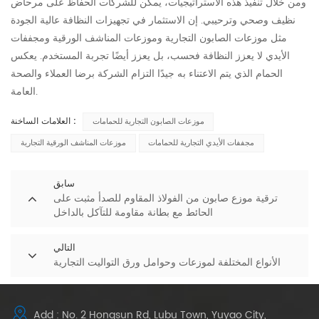
ومن خلال تنفيذ هذه الاستراتيجيات، يمكن للشركات الحفاظ على مرحاض
نظيف وصحي وترحيبي. إن الاستثمار في تجهيزات النظافة عالية الجودة
مثل موزعات الصابون التجارية وموزعات المناشف الورقية ومجففات
الأيدي لا يعزز النظافة فحسب، بل يعزز أيضًا تجربة المستخدم. يعكس
الحمام الذي يتم الاعتناء به جيدًا التزام الشركة برضا العملاء والصحة
العامة.
العلامات الساخنة :
موزعات الصابون التجارية للحمامات
مجففات الأيدي التجارية للحمامات
موزعات المناشف الورقية التجارية
سابق
ترقية موزع صابون من الفولاذ المقاوم للصدأ مثبت على
الحائط مع بطانة مقاومة للتآكل بالداخل
التالي
الأنواع المختلفة لموزعات وحوامل ورق التواليت التجارية
Add : No. 2 Hongsun Rd, Lubu Town, Yuyao City,