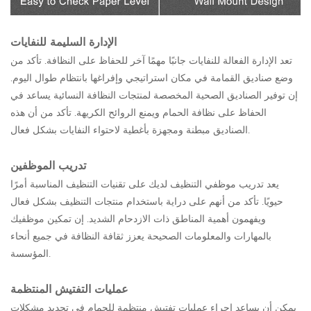
الإدارة السليمة للنفايات
تعد الإدارة الفعالة للنفايات جانبًا مهمًا آخر للحفاظ على النظافة. تأكد من
وضع صناديق القمامة في مكان استراتيجي وإفراغها بانتظام طوال اليوم.
إن توفير الصناديق الصحية المخصصة لمنتجات النظافة النسائية يساعد في
الحفاظ على نظافة الحمام ويمنع الروائح الكريهة. تأكد من أن هذه
الصناديق مبطنة ومجهزة بأغطية لاحتواء النفايات بشكل فعال.
تدريب الموظفين
يعد تدريب موظفي التنظيف لديك على تقنيات التنظيف المناسبة أمرًا
حيويًا. تأكد من أنهم على دراية باستخدام منتجات التنظيف بشكل فعال
ويفهمون أهمية المناطق ذات الازدحام الشديد. إن تمكين موظفيك
بالمهارات والمعلومات الصحيحة يعزز ثقافة النظافة في جميع أنحاء
المؤسسة.
عمليات التفتيش المنتظمة
يمكن أن يساعد إجراء عمليات تفتيش منتظمة للحمام في تحديد مشكلات