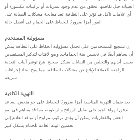
الصيانة قبل تفاقمها. تحقق من عدم وجود تسربات أو تركيبات مكسورة أو
أي علامات تآكل قد تؤثر على النظافة. تعد معالجة مشكلات الصيانة على
الفور أمرًا ضروريًا للحفاظ على الحمام في أفضل حالة.
مسؤولية المستخدم
إن تشجيع المستخدمين على تحمل مسؤولية الحفاظ على النظافة يمكن
أن يساهم أيضًا في تحسين بيئة الحمامات. وضع لافتات لتذكير المستفيدين
بغسل أيديهم والتخلص من النفايات بشكل صحيح. يتيح توفير آليات التغذية
الراجعة للعملاء الإبلاغ عن مشكلات النظافة، مما يتيح اتخاذ إجراءات
سريعة.
التهوية الكافية
يعد ضمان التهوية المناسبة أمرًا ضروريًا للحفاظ على جو منعش. يساعد
تدفق الهواء الجيد على تقليل الروائح والرطوبة، مما قد يساهم في نمو
العفن والفطريات. يمكن أن يؤدي تركيب مراوح أو نوافذ العادم إلى
تحسين البيئة العامة للحمام بشكل كبير.