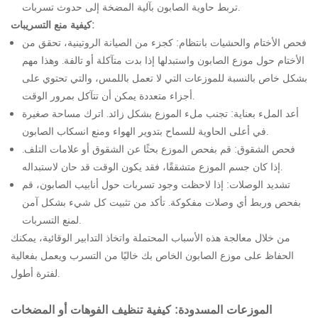
تربط حاوية الصابون بآلية المضخة إلى حدوث تسربات.
كيفية منع التسريبات:
فحص الأختام والحشيات بانتظام: كجزء من الصيانة الروتينية، تحقق من
الأختام حول موزع الصابون واستبدلها إذا بدت متآكلة أو تالفة. وهذا مهم
بشكل خاص بالنسبة للموزعات التي لا تعمل باللمس، والتي تحتوي على
أجزاء متعددة يمكن أن تتآكل بمرور الوقت.
أعد الملء بعناية: تجنب ملء الموزع بشكل زائد. اترك مساحة صغيرة
في أعلى الحاوية للسماح بتدوير الهواء ومنع انسكاب الصابون.
فحص الشقوق: قم بفحص الموزع بحثًا عن الشقوق أو علامات التلف.
إذا كان جسم الموزع متشققًا، فقد يكون الوقت قد حان لاستبداله.
تشديد الوصلات: إذا لاحظت وجود تسربات حول أنابيب الصابون، قم
بفحص وربط أي وصلات مفكوكة. تأكد من تثبيت كل شيء بشكل آمن
لمنع التسربات.
من خلال معالجة هذه الأسباب المحتملة واتخاذ التدابير الوقائية، يمكنك
الحفاظ على موزع الصابون الخاص بك خاليًا من التسرب ويعمل بفعالية
لفترة أطول.
الموزعات المسدودة: كيفية تنظيف الفوهات أو المضخات