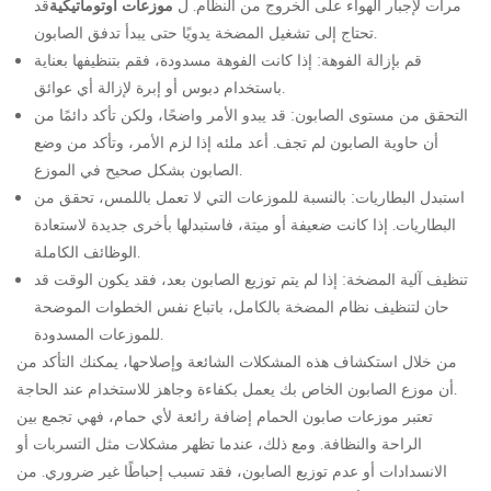
مرات لإجبار الهواء على الخروج من النظام. ل
موزعات أوتوماتيكية
قد
تحتاج إلى تشغيل المضخة يدويًا حتى يبدأ تدفق الصابون.
قم بإزالة الفوهة: إذا كانت الفوهة مسدودة، فقم بتنظيفها بعناية
باستخدام دبوس أو إبرة لإزالة أي عوائق.
التحقق من مستوى الصابون: قد يبدو الأمر واضحًا، ولكن تأكد دائمًا من
أن حاوية الصابون لم تجف. أعد ملئه إذا لزم الأمر، وتأكد من وضع
الصابون بشكل صحيح في الموزع.
استبدل البطاريات: بالنسبة للموزعات التي لا تعمل باللمس، تحقق من
البطاريات. إذا كانت ضعيفة أو ميتة، فاستبدلها بأخرى جديدة لاستعادة
الوظائف الكاملة.
تنظيف آلية المضخة: إذا لم يتم توزيع الصابون بعد، فقد يكون الوقت قد
حان لتنظيف نظام المضخة بالكامل، باتباع نفس الخطوات الموضحة
للموزعات المسدودة.
من خلال استكشاف هذه المشكلات الشائعة وإصلاحها، يمكنك التأكد من
أن موزع الصابون الخاص بك يعمل بكفاءة وجاهز للاستخدام عند الحاجة.
تعتبر موزعات صابون الحمام إضافة رائعة لأي حمام، فهي تجمع بين
الراحة والنظافة. ومع ذلك، عندما تظهر مشكلات مثل التسربات أو
الانسدادات أو عدم توزيع الصابون، فقد تسبب إحباطًا غير ضروري. من