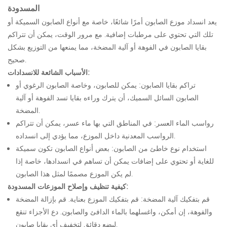
المسدودة
يعد انسداد موزع الصابون أمرًا شائعًا، خاصة مع أنواع الصابون السميكة أو
تلك التي تحتوي على مرطبات إضافية. مع مرور الوقت، يمكن أن تتراكم
بقايا الصابون في الفوهة أو آلية المضخة، مما يمنعها من التوزيع بشكل
صحيح.
الأسباب الشائعة للانسدادات:
تراكم بقايا الصابون: يمكن للصابون، وخاصة الصابون الرغوي أو
الصابون السائل السميك، أن يترك وراءه بقايا تسد الفوهة أو آلية
المضخة.
رواسب الماء العسر: في المناطق التي بها ماء عسر، يمكن أن تتراكم
الرواسب المعدنية داخل الموزع، مما يؤدي إلى انسداده.
استخدام نوع خاطئ من الصابون: بعض أنواع الصابون تكون سميكة
للغاية أو تحتوي على إضافات يمكن أن تساهم في انسدادها، خاصة إذا
لم يكن الموزع مصممًا لمثل هذا الصابون.
كيفية تنظيف وإصلاح الموزعات المسدودة:
قم بتفكيك آلية المضخة: قم بتفكيك الموزع بعناية. قم بإزالة المضخة
والفوهة، إن أمكن، واغسلهما بالماء الدافئ والصابون. دع الأجزاء تنقع
لبضع دقائق لتخفيف أي بقايا صابون.