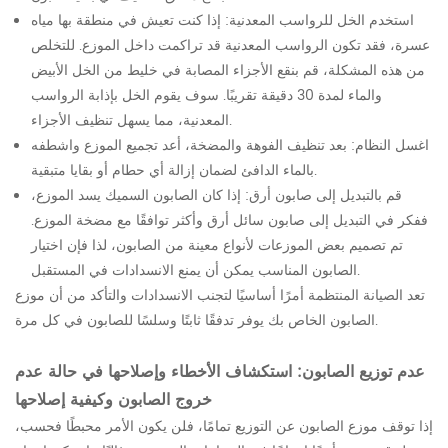
استخدم الخل للرواسب المعدنية: إذا كنت تعيش في منطقة بها مياه
عسرة، فقد تكون الرواسب المعدنية قد تراكمت داخل الموزع. للتخلص
من هذه المشكلة، قم بنقع الأجزاء المصابة في خليط من الخل الأبيض
والماء لمدة 30 دقيقة تقريبًا. سوف يقوم الخل بإذابة الرواسب
المعدنية، مما يسهل تنظيف الأجزاء.
اغسل النظام: بعد تنظيف الفوهة والمضخة، أعد تجميع الموزع واشطفه
بالماء الدافئ لضمان إزالة أي حطام أو بقايا متبقية.
قم بالتبديل إلى صابون أرق: إذا كان الصابون السميك يسد الموزع،
ففكر في التبديل إلى صابون سائل أرق وأكثر توافقًا مع مضخة الموزع.
تم تصميم بعض الموزعات لأنواع معينة من الصابون، لذا فإن اختيار
الصابون المناسب يمكن أن يمنع الانسدادات في المستقبل.
تعد الصيانة المنتظمة أمرًا أساسيًا لتجنب الانسدادات والتأكد من أن موزع
الصابون الخاص بك يوفر تدفقًا ثابتًا وسلسًا للصابون في كل مرة.
عدم توزيع الصابون: استكشاف الأخطاء وإصلاحها في حالة عدم
خروج الصابون وكيفية إصلاحها
إذا توقف موزع الصابون عن التوزيع تمامًا، فلن يكون الأمر محبطًا فحسب،