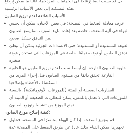
بل قد يسبب أيضًا إزعاجًا في الحمامات المزدحمة. غالبًا ما يمكن إرجاع
هذه المشكلة إلى بعض الأسباب الرئيسية.
الأسباب الشائعة لعدم توزيع الصابون:
غرف معادلة الضغط في المضخة: في بعض الأحيان، يمكن أن يحبس
الهواء في آلية المضخة، خاصة بعد إعادة ملء الموزع، مما يمنع الصابون
من التدفق بشكل صحيح.
الفوهة المسدودة أو المسدودة: حتى الانسدادات الجزئية يمكن أن تبطئ
تدفق الصابون أو توقفه تمامًا، خاصة في الموزعات التي تستخدم فوهة
صغيرة.
حاوية الصابون الفارغة: إن أبسط سبب لعدم توزيع الصابون هو الحاوية
الفارغة. تحقق دائمًا من مستوى الصابون قبل إجراء المزيد من
استكشاف الأخطاء وإصلاحها.
البطاريات الضعيفة أو الميتة (للموزعات الأوتوماتيكية): بالنسبة
للموزعات التي لا تعمل باللمس، يمكن للبطاريات الضعيفة أو الميتة أن
تمنع الموزع من تنشيط وتوزيع الصابون.
كيفية إصلاح موزع الصابون:
قم بتجهيز المضخة: إذا كان الهواء محاصرًا في المضخة، فحاول
تجهيزها. يمكن القيام بذلك عادةً عن طريق الضغط على المضخة عدة